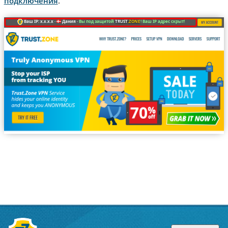
подключения
.
Ваш IP: x.x.x.x ·
Дания ·
Вы под защитой
TRUST
.ZONE
! Ваш IP адрес скрыт!