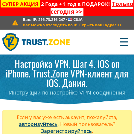
Только
СУПЕР АКЦИЯ
2 Года + 1 год в ПОДАРОК!
сегодня
>>
Ваш IP:
216.73.216.247
·
США
·
Вас можно отследить по IP. Скрыть ваш адрес
>>
☰
Настройка VPN. Шаг 4. iOS on
iPhone. Trust.Zone VPN-клиент для
iOS. Дания.
Инструкции по настройке VPN-соединения
Если у вас уже есть аккаунт, пожалуйста,
авторизуйтесь
. Новый пользователь?
Зарегистрируйтесь
.