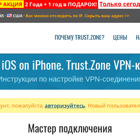
Только сего
Р АКЦИЯ
2 Года + 1 год в ПОДАРОК!
45
·
США
·
Вас можно отследить по IP. Скрыть ваш адрес
>>
ПОЧЕМУ TRUST.ZONE?
ЦЕНЫ
Н
iOS on iPhone. Trust.Zone VPN-
Инструкции по настройке VPN-соединени
аунт, пожалуйста,
авторизуйтесь
. Новый пользовате
Мастер подключения