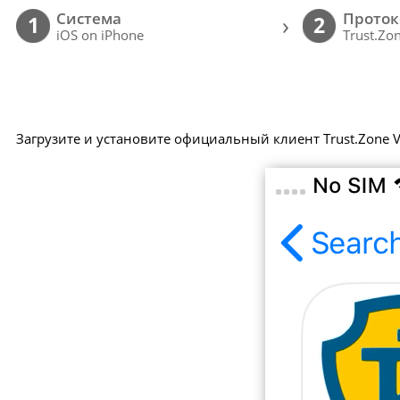
Cистема
Проток
›
1
2
iOS on iPhone
Trust.Zo
Загрузите и установите официальный клиент Trust.Zone V