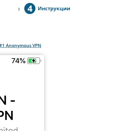
4
›
Инструкции
he #1 Anonymous VPN