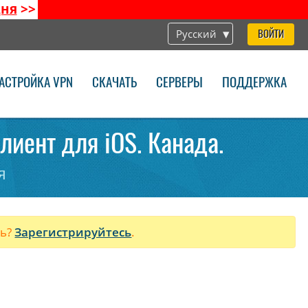
дня
>>
Русский
ВОЙТИ
АСТРОЙКА VPN
СКАЧАТЬ
СЕРВЕРЫ
ПОДДЕРЖКА
клиент для iOS. Канада.
я
ль?
Зарегистрируйтесь
.