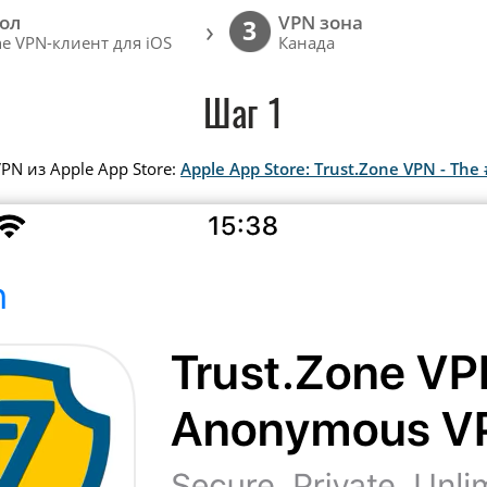
ол
VPN зона
›
3
ne VPN-клиент для iOS
Канада
Шаг 1
PN из Apple App Store:
Apple App Store: Trust.Zone VPN - T