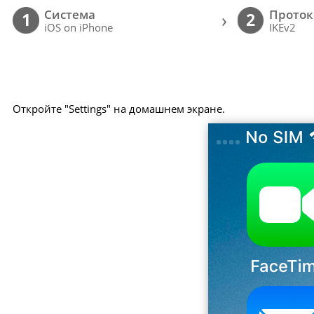
Cистема
Проток
›
1
2
iOS on iPhone
IKEv2
Откройте "Settings" на домашнем экране.