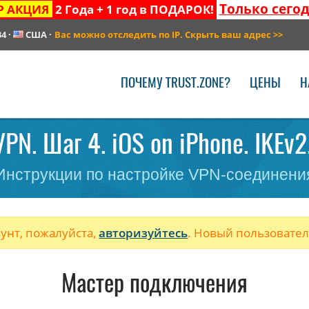
Только сего
Р АКЦИЯ
2 Года + 1 год в ПОДАРОК!
34
·
США
·
Вас можно отследить по IP. Скрыть ваш адрес
>>
ПОЧЕМУ TRUST.ZONE?
ЦЕНЫ
Н
PN. Шаг 4. iOS on iPhone. IKEv2
Инструкции по настройке VPN-соединени
аунт, пожалуйста,
авторизуйтесь
. Новый пользовате
Мастер подключения