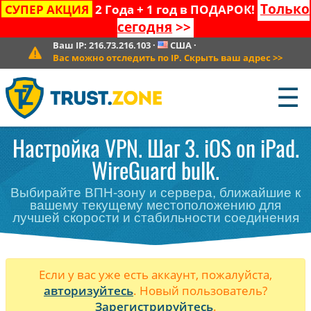
Только
СУПЕР АКЦИЯ
2 Года + 1 год в ПОДАРОК!
сегодня
>>
Ваш IP:
216.73.216.103
·
США
·
Вас можно отследить по IP. Скрыть ваш адрес
>>
☰
Настройка VPN. Шаг 3. iOS on iPad.
WireGuard bulk.
Выбирайте ВПН-зону и сервера, ближайшие к
вашему текущему местоположению для
лучшей скорости и стабильности соединения
Если у вас уже есть аккаунт, пожалуйста,
авторизуйтесь
. Новый пользователь?
Зарегистрируйтесь
.