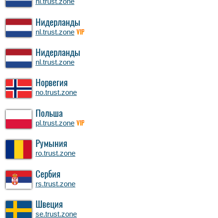
nl.trust.zone
Нидерланды
nl.trust.zone
VIP
Нидерланды
nl.trust.zone
Норвегия
no.trust.zone
Польша
pl.trust.zone
VIP
Румыния
ro.trust.zone
Сербия
rs.trust.zone
Швеция
se.trust.zone