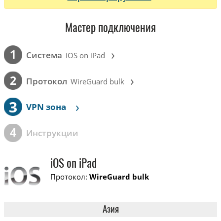
Мастер подключения
›
1
Cистема
iOS on iPad
›
2
Протокол
WireGuard bulk
3
›
VPN зона
4
Инструкции
iOS on iPad
Протокол:
WireGuard bulk
Азия