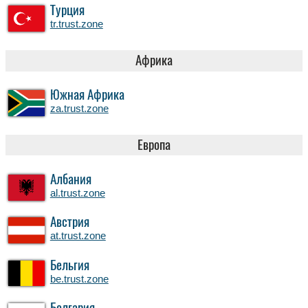
Турция
tr.trust.zone
Африка
Южная Африка
za.trust.zone
Европа
Албания
al.trust.zone
Австрия
at.trust.zone
Бельгия
be.trust.zone