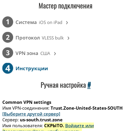
Мастер подключения
›
1
Cистема
iOS on iPad
›
2
Протокол
VLESS bulk
›
3
VPN зона
США
4
Инструкции
Ручная настройка
#
Common VPN settings
Имя VPN-соединения:
Trust.Zone-United-States-SOUTH
[Выберите другой сервер]
Сервер:
us-south.trust.zone
Имя пользователя:
СКРЫТО.
Войдите или