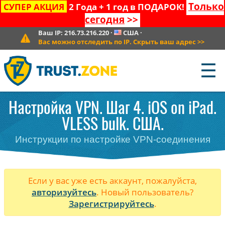
Только
СУПЕР АКЦИЯ
2 Года + 1 год в ПОДАРОК!
сегодня
>>
Ваш IP:
216.73.216.220
·
США
·
Вас можно отследить по IP. Скрыть ваш адрес
>>
☰
Настройка VPN. Шаг 4. iOS on iPad.
VLESS bulk. США.
Инструкции по настройке VPN-соединения
Если у вас уже есть аккаунт, пожалуйста,
авторизуйтесь
. Новый пользователь?
Зарегистрируйтесь
.