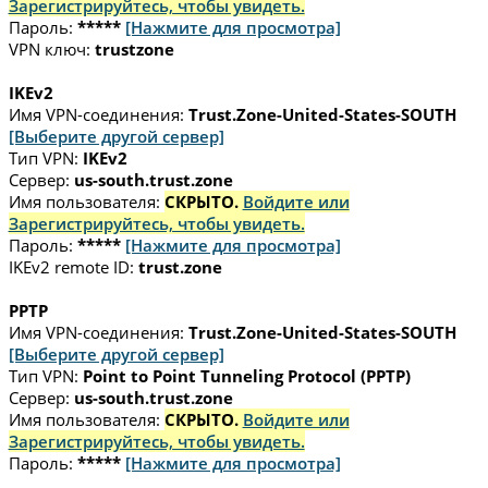
Зарегистрируйтесь, чтобы увидеть.
Пароль:
*****
[Нажмите для просмотра]
VPN ключ:
trustzone
IKEv2
Имя VPN-соединения:
Trust.Zone-United-States-SOUTH
[Выберите другой сервер]
Тип VPN:
IKEv2
Сервер:
us-south.trust.zone
Имя пользователя:
СКРЫТО.
Войдите или
Зарегистрируйтесь, чтобы увидеть.
Пароль:
*****
[Нажмите для просмотра]
IKEv2 remote ID:
trust.zone
PPTP
Имя VPN-соединения:
Trust.Zone-United-States-SOUTH
[Выберите другой сервер]
Тип VPN:
Point to Point Tunneling Protocol (PPTP)
Сервер:
us-south.trust.zone
Имя пользователя:
СКРЫТО.
Войдите или
Зарегистрируйтесь, чтобы увидеть.
Пароль:
*****
[Нажмите для просмотра]