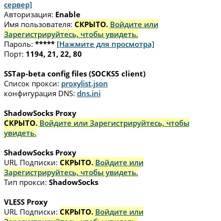
сервер]
Авторизация:
Enable
Имя пользователя:
СКРЫТО.
Войдите или
Зарегистрируйтесь, чтобы увидеть.
Пароль:
*****
[Нажмите для просмотра]
Порт:
1194, 21, 22, 80
SSTap-beta config files (SOCKS5 client)
Список прокси:
proxylist.json
конфигурация DNS:
dns.ini
ShadowSocks Proxy
СКРЫТО.
Войдите или Зарегистрируйтесь, чтобы
увидеть.
ShadowSocks Proxy
URL Подписки:
СКРЫТО.
Войдите или
Зарегистрируйтесь, чтобы увидеть.
Тип прокси:
ShadowSocks
VLESS Proxy
URL Подписки:
СКРЫТО.
Войдите или