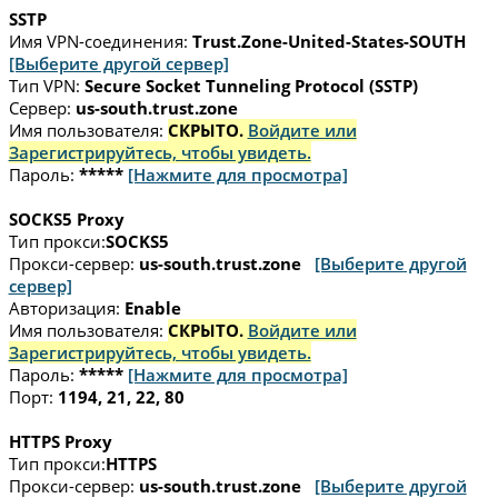
SSTP
Имя VPN-соединения:
Trust.Zone-United-States-SOUTH
[Выберите другой сервер]
Тип VPN:
Secure Socket Tunneling Protocol (SSTP)
Сервер:
us-south.trust.zone
Имя пользователя:
СКРЫТО.
Войдите или
Зарегистрируйтесь, чтобы увидеть.
Пароль:
*****
[Нажмите для просмотра]
SOCKS5 Proxy
Тип прокси:
SOCKS5
Прокси-сервер:
us-south.trust.zone
[Выберите другой
сервер]
Авторизация:
Enable
Имя пользователя:
СКРЫТО.
Войдите или
Зарегистрируйтесь, чтобы увидеть.
Пароль:
*****
[Нажмите для просмотра]
Порт:
1194, 21, 22, 80
HTTPS Proxy
Тип прокси:
HTTPS
Прокси-сервер:
us-south.trust.zone
[Выберите другой