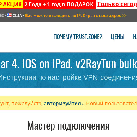
Только сего
Р АКЦИЯ
2 Года + 1 год в ПОДАРОК!
52
·
США
·
Вас можно отследить по IP. Скрыть ваш адрес
>>
ПОЧЕМУ TRUST.ZONE?
ЦЕНЫ
Н
г 4. iOS on iPad. v2RayTun bul
Инструкции по настройке VPN-соединени
аунт, пожалуйста,
авторизуйтесь
. Новый пользовате
Мастер подключения