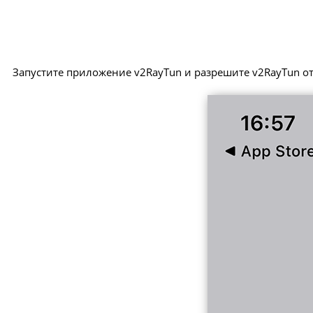
Запустите приложение v2RayTun и разрешите v2RayTun о