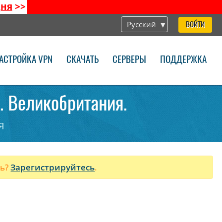
дня
>>
Русский
ВОЙТИ
АСТРОЙКА VPN
СКАЧАТЬ
СЕРВЕРЫ
ПОДДЕРЖКА
k. Великобритания.
я
ль?
Зарегистрируйтесь
.