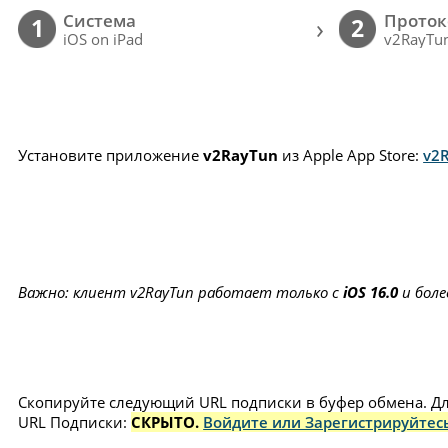
Cистема
Проток
›
1
2
iOS on iPad
v2RayTun
Установите приложение
v2RayTun
из Apple App Store:
v2
Важно: клиент v2RayTun работает только с
iOS 16.0
и боле
Скопируйте следующий URL подписки в буфер обмена. Для
URL Подписки:
СКРЫТО.
Войдите или Зарегистрируйтесь