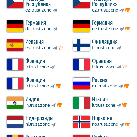
Республика
Республика
cz.trust.zone
cz.trust.zone
VIP
Германия
Германия
de.trust.zone
de.trust.zone
VIP
Испания
Финляндия
es.trust.zone
fi.trust.zone
VIP
Франция
Франция
fr.trust.zone
fr.trust.zone
VIP
Франция
Россия
fr.trust.zone
ru.trust.zone
VIP
VIP
Индия
Италия
in.trust.zone
it.trust.zone
VIP
VIP
Нидерланды
Норвегия
nl.trust.zone
no.trust.zone
VIP