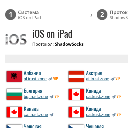
Cистема
Проток
›
1
2
iOS on iPad
ShadowS
iOS on iPad
Протокол:
ShadowSocks
Албания
Австрия
al.trust.zone
at.trust.zone
VIP
VIP
Болгария
Канада
bg.trust.zone
ca.trust.zone
VIP
VIP
Канада
Канада
ca.trust.zone
ca.trust.zone
VIP
Чешская
Чешская