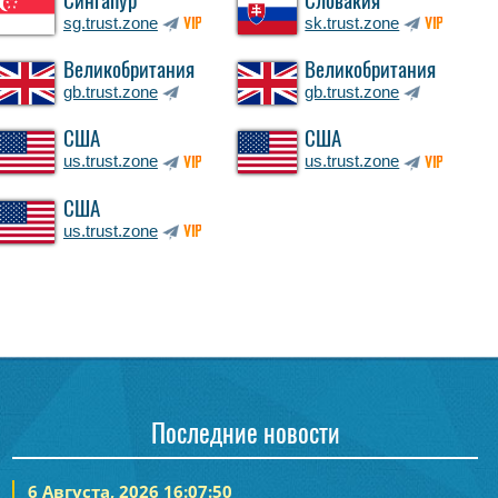
Сингапур
Словакия
sg.trust.zone
sk.trust.zone
VIP
VIP
Великобритания
Великобритания
gb.trust.zone
gb.trust.zone
США
США
us.trust.zone
us.trust.zone
VIP
VIP
США
us.trust.zone
VIP
Последние новости
6 Августа, 2026 16:07:50