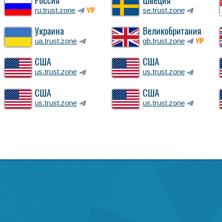
Россия
Швеция
ru.trust.zone
se.trust.zone
VIP
Украина
Великобритания
ua.trust.zone
gb.trust.zone
VIP
США
США
us.trust.zone
us.trust.zone
США
США
us.trust.zone
us.trust.zone