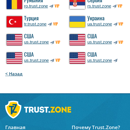
Румыния
Сербия
ro.trust.zone
rs.trust.zone
VIP
VIP
Турция
Украина
tr.trust.zone
ua.trust.zone
VIP
VIP
США
США
us.trust.zone
us.trust.zone
VIP
VIP
США
США
us.trust.zone
us.trust.zone
VIP
< Назад
Главная
Почему Trust.Zone?