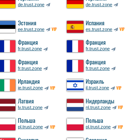
de.trust.zone
de.trust.zone
Эстония
Испания
ee.trust.zone
es.trust.zone
VIP
VIP
Франция
Франция
fr.trust.zone
fr.trust.zone
Франция
Франция
fr.trust.zone
fr.trust.zone
Ирландия
Израиль
ie.trust.zone
il.trust.zone
VIP
VIP
Латвия
Нидерланды
lv.trust.zone
nl.trust.zone
VIP
Польша
Польша
pl.trust.zone
pl.trust.zone
VIP
VIP