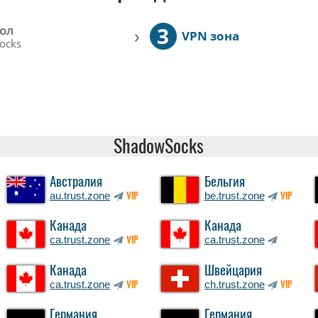
3
ол
›
VPN зона
ocks
ShadowSocks
Австралия
Бельгия
au.trust.zone
be.trust.zone
VIP
VIP
Канада
Канада
ca.trust.zone
ca.trust.zone
VIP
Канада
Швейцария
ca.trust.zone
ch.trust.zone
VIP
VIP
Германия
Германия