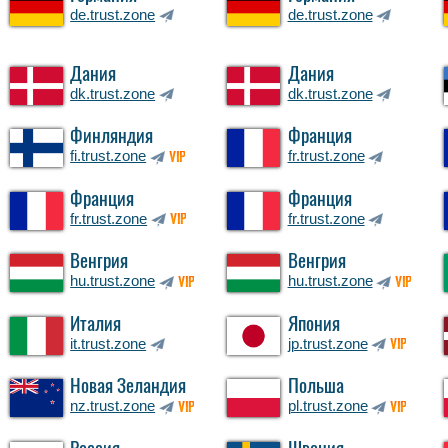
de.trust.zone
de.trust.zone
Дания
Дания
dk.trust.zone
dk.trust.zone
Финляндия
Франция
fi.trust.zone
fr.trust.zone
VIP
Франция
Франция
fr.trust.zone
fr.trust.zone
VIP
Венгрия
Венгрия
hu.trust.zone
hu.trust.zone
VIP
VIP
Италия
Япония
it.trust.zone
jp.trust.zone
VIP
Новая Зеландия
Польша
nz.trust.zone
pl.trust.zone
VIP
VIP