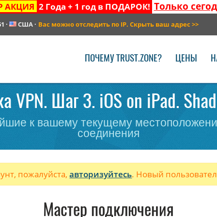
Только сего
Р АКЦИЯ
2 Года + 1 год в ПОДАРОК!
61
·
США
·
Вас можно отследить по IP. Скрыть ваш адрес
>>
ПОЧЕМУ TRUST.ZONE?
ЦЕНЫ
Н
а VPN. Шаг 3. iOS on iPad. Sha
йшие к вашему текущему местоположени
соединения
аунт, пожалуйста,
авторизуйтесь
. Новый пользовате
Мастер подключения