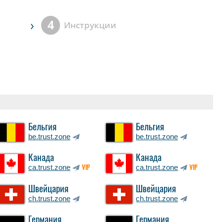
›
4
Инструкции
Бельгия
Бельгия
be.trust.zone
be.trust.zone
Канада
Канада
ca.trust.zone
ca.trust.zone
VIP
VIP
Швейцария
Швейцария
ch.trust.zone
ch.trust.zone
Германия
Германия