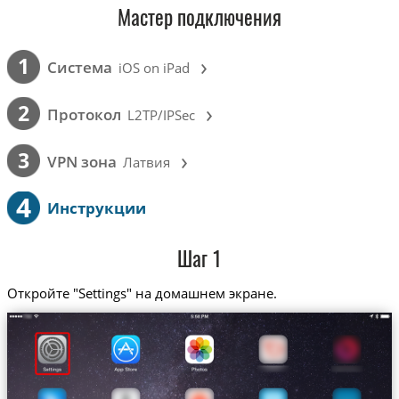
Мастер подключения
›
1
Cистема
iOS on iPad
›
2
Протокол
L2TP/IPSec
›
3
VPN зона
Латвия
4
Инструкции
Шаг 1
Откройте "Settings" на домашнем экране.