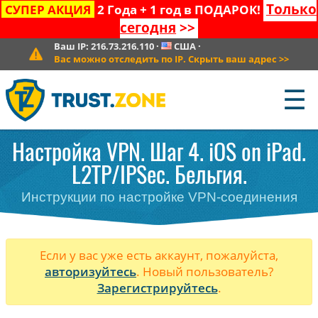
Только
СУПЕР АКЦИЯ
2 Года + 1 год в ПОДАРОК!
сегодня
>>
Ваш IP:
216.73.216.110
·
США
·
Вас можно отследить по IP. Скрыть ваш адрес
>>
☰
Настройка VPN. Шаг 4. iOS on iPad.
L2TP/IPSec. Бельгия.
Инструкции по настройке VPN-соединения
Если у вас уже есть аккаунт, пожалуйста,
авторизуйтесь
. Новый пользователь?
Зарегистрируйтесь
.