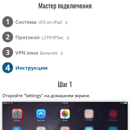
Мастер подключения
›
1
Cистема
iOS on iPad
›
2
Протокол
L2TP/IPSec
›
3
VPN зона
Бельгия
4
Инструкции
Шаг 1
Откройте "Settings" на домашнем экране.