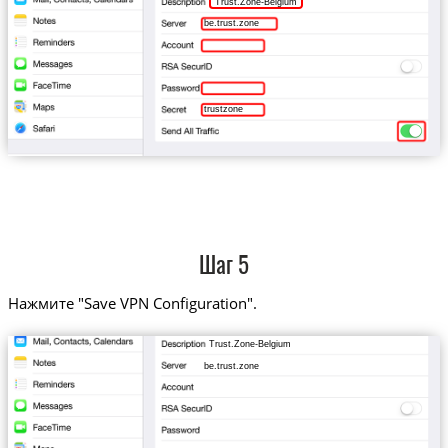
Trust.Zone-Belgium
be.trust.zone
trustzone
Шаг 5
Нажмите "Save VPN Configuration".
Trust.Zone-Belgium
be.trust.zone