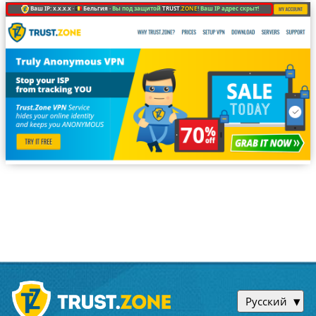
Ваш IP: x.x.x.x ·
Бельгия ·
Вы под защитой
TRUST
.ZONE
! Ваш IP адрес скрыт!
Русский