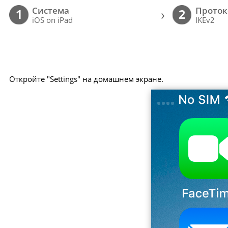
Cистема
Проток
›
1
2
iOS on iPad
IKEv2
Откройте "Settings" на домашнем экране.