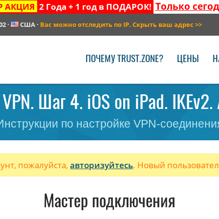
Только сего
Р АКЦИЯ
2 Года + 1 год в ПОДАРОК!
02
·
США
·
Вас можно отследить по IP. Скрыть ваш адрес
>>
ПОЧЕМУ TRUST.ZONE?
ЦЕНЫ
Н
VPN. Шаг 4. iOS on iPad. IKEv2.
Инструкции по настройке VPN-соединени
аунт, пожалуйста,
авторизуйтесь
. Новый пользовате
Мастер подключения