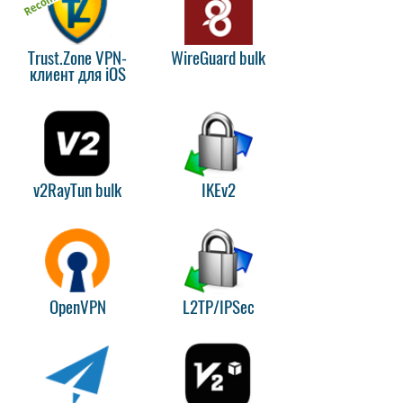
Trust.Zone VPN-
WireGuard bulk
клиент для iOS
v2RayTun bulk
IKEv2
OpenVPN
L2TP/IPSec