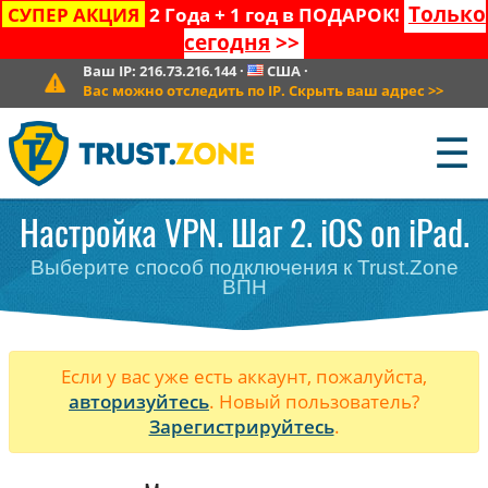
Только
СУПЕР АКЦИЯ
2 Года + 1 год в ПОДАРОК!
сегодня
>>
Ваш IP:
216.73.216.144
·
США
·
Вас можно отследить по IP. Скрыть ваш адрес
>>
☰
Настройка VPN. Шаг 2. iOS on iPad.
Выберите способ подключения к Trust.Zone
ВПН
Если у вас уже есть аккаунт, пожалуйста,
авторизуйтесь
. Новый пользователь?
Зарегистрируйтесь
.