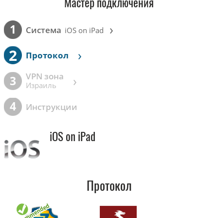
Мастер подключения
›
1
Cистема
iOS on iPad
2
›
Протокол
VPN зона
›
3
Израиль
4
Инструкции
iOS on iPad
Протокол