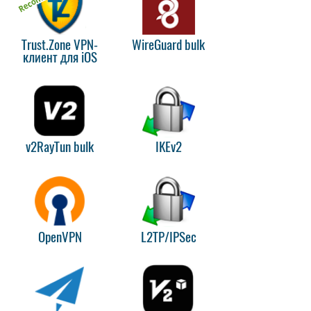
Trust.Zone VPN-
WireGuard bulk
клиент для iOS
v2RayTun bulk
IKEv2
OpenVPN
L2TP/IPSec