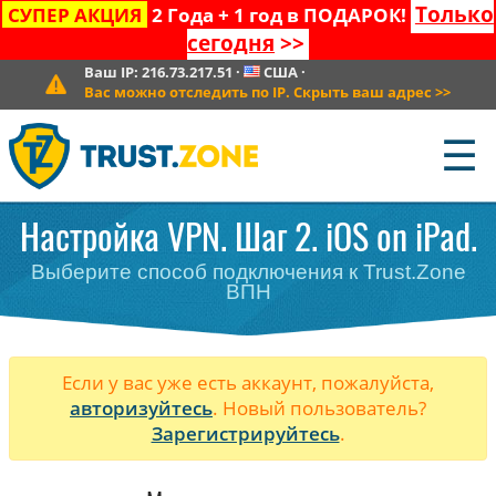
Только
СУПЕР АКЦИЯ
2 Года + 1 год в ПОДАРОК!
сегодня
>>
Ваш IP:
216.73.217.51
·
США
·
Вас можно отследить по IP. Скрыть ваш адрес
>>
☰
Настройка VPN. Шаг 2. iOS on iPad.
Выберите способ подключения к Trust.Zone
ВПН
Если у вас уже есть аккаунт, пожалуйста,
авторизуйтесь
. Новый пользователь?
Зарегистрируйтесь
.