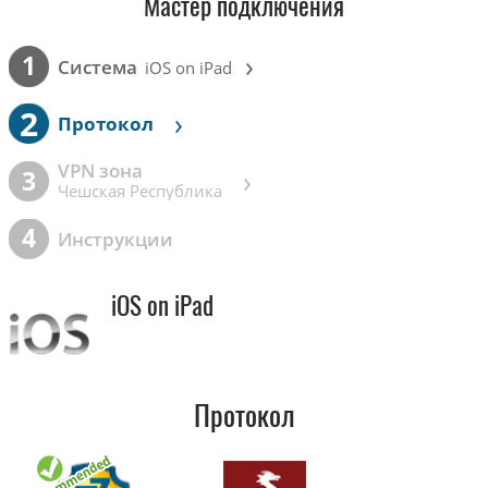
Мастер подключения
›
1
Cистема
iOS on iPad
2
›
Протокол
VPN зона
›
3
Чешская Республика
4
Инструкции
iOS on iPad
Протокол