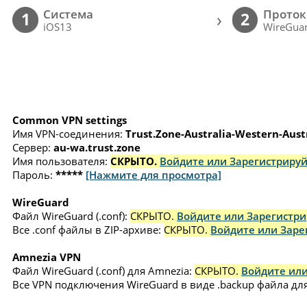
Cистема
Проток
›
1
2
iOS13
WireGuar
Common VPN settings
Имя VPN-соединения:
Trust.Zone-Australia-Western-Aust
Сервер:
au-wa.trust.zone
Имя пользователя:
СКРЫТО.
Войдите или Зарегистрируй
Пароль:
*****
[Нажмите для просмотра]
WireGuard
Файл WireGuard (.conf):
СКРЫТО.
Войдите или Зарегистри
Все .conf файлы в ZIP-архиве:
СКРЫТО.
Войдите или Заре
Amnezia VPN
Файл WireGuard (.conf) для Amnezia:
СКРЫТО.
Войдите или
Все VPN подключения WireGuard в виде .backup файла для