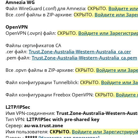
Amnezia WG
Файл WireGuard (.conf) для Amnezia:
СКРЫТО.
Войдите или
Все .conf файлы в ZIP-архиве:
СКРЫТО.
Войдите или Заре
OpenVPN
OpenVPN (.ovpn) файл:
СКРЫТО.
Войдите или Зарегистрир
Файлы сертификатов CA
.cer файл:
Trust.Zone-Australia-Western-Australia_ca.cer
.pem файл:
Trust.Zone-Australia-Western-Australia_ca.pem
Все .opvn файлы в ZIP-архиве:
СКРЫТО.
Войдите или Заре
Файл конфигурации Tunnelblick:
СКРЫТО.
Войдите или За
Файл конфигурации Freebox OpenVPN:
СКРЫТО.
Войдите 
L2TP/IPSec
Имя VPN-соединения:
Trust.Zone-Australia-Western-Aust
Тип VPN:
L2TP/IPSec with pre-shared key
Сервер:
au-wa.trust.zone
Имя пользователя:
СКРЫТО.
Войдите или Зарегистрируй
Пароль:
*****
[Нажмите для просмотра]