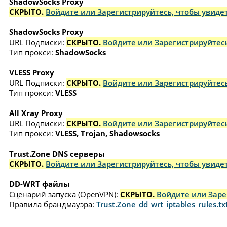
ShadowSocks Proxy
СКРЫТО.
Войдите или Зарегистрируйтесь, чтобы увидет
ShadowSocks Proxy
URL Подписки:
СКРЫТО.
Войдите или Зарегистрируйтесь
Тип прокси:
ShadowSocks
VLESS Proxy
URL Подписки:
СКРЫТО.
Войдите или Зарегистрируйтесь
Тип прокси:
VLESS
All Xray Proxy
URL Подписки:
СКРЫТО.
Войдите или Зарегистрируйтесь
Тип прокси:
VLESS, Trojan, Shadowsocks
Trust.Zone DNS серверы
СКРЫТО.
Войдите или Зарегистрируйтесь, чтобы увидет
DD-WRT файлы
Сценарий запуска (OpenVPN):
СКРЫТО.
Войдите или Заре
Правила брандмауэра:
Trust.Zone_dd_wrt_iptables_rules.tx