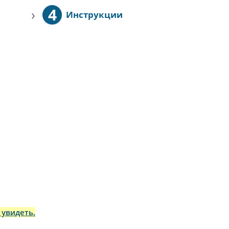
4
›
Инструкции
 увидеть.