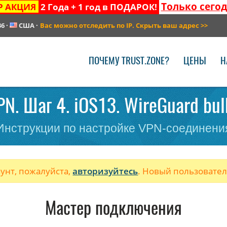
Только сего
Р АКЦИЯ
2 Года + 1 год в ПОДАРОК!
36
·
США
·
Вас можно отследить по IP. Скрыть ваш адрес
>>
ПОЧЕМУ TRUST.ZONE?
ЦЕНЫ
Н
N. Шаг 4. iOS13. WireGuard bul
Инструкции по настройке VPN-соединени
аунт, пожалуйста,
авторизуйтесь
. Новый пользовате
Мастер подключения