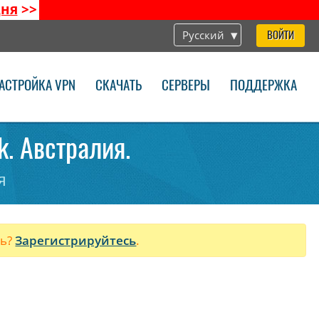
дня
>>
Русский
ВОЙТИ
АСТРОЙКА VPN
СКАЧАТЬ
СЕРВЕРЫ
ПОДДЕРЖКА
k. Австралия.
я
ль?
Зарегистрируйтесь
.