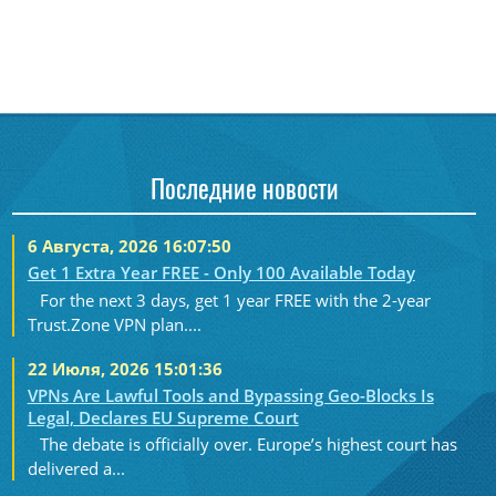
Последние новости
6 Августа, 2026 16:07:50
Get 1 Extra Year FREE - Only 100 Available Today
For the next 3 days, get 1 year FREE with the 2-year
Trust.Zone VPN plan....
22 Июля, 2026 15:01:36
VPNs Are Lawful Tools and Bypassing Geo-Blocks Is
Legal, Declares EU Supreme Court
The debate is officially over. Europe’s highest court has
delivered a...