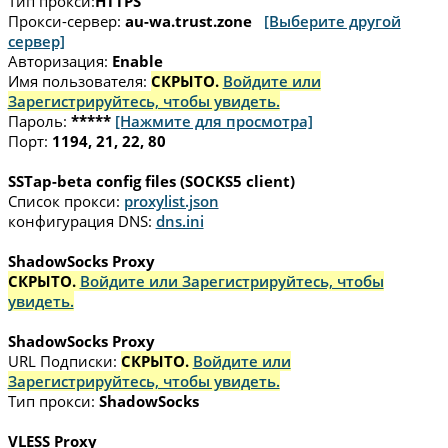
Тип прокси:
HTTPS
Прокси-сервер:
au-wa.trust.zone
[Выберите другой
сервер]
Авторизация:
Enable
Имя пользователя:
СКРЫТО.
Войдите или
Зарегистрируйтесь, чтобы увидеть.
Пароль:
*****
[Нажмите для просмотра]
Порт:
1194, 21, 22, 80
SSTap-beta config files (SOCKS5 client)
Список прокси:
proxylist.json
конфигурация DNS:
dns.ini
ShadowSocks Proxy
СКРЫТО.
Войдите или Зарегистрируйтесь, чтобы
увидеть.
ShadowSocks Proxy
URL Подписки:
СКРЫТО.
Войдите или
Зарегистрируйтесь, чтобы увидеть.
Тип прокси:
ShadowSocks
VLESS Proxy