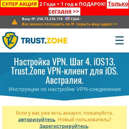
Только
СУПЕР АКЦИЯ
2 Года + 1 год в ПОДАРОК!
сегодня
>>
Ваш IP:
216.73.216.174
·
США
·
Вас можно отследить по IP. Скрыть ваш адрес
>>
☰
Настройка VPN. Шаг 4. iOS13.
Trust.Zone VPN-клиент для iOS.
Австралия.
Инструкции по настройке VPN-соединения
Если у вас уже есть аккаунт, пожалуйста,
авторизуйтесь
. Новый пользователь?
Зарегистрируйтесь
.