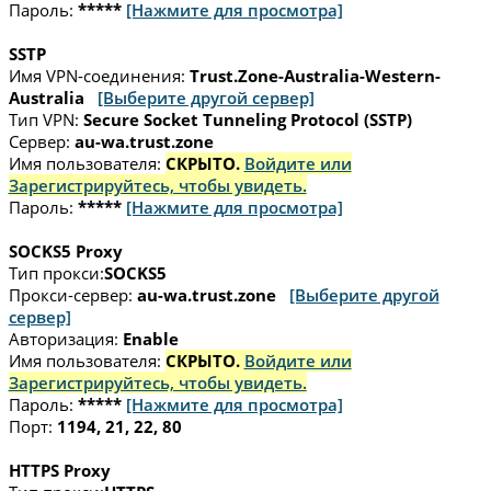
Пароль:
*****
[Нажмите для просмотра]
SSTP
Имя VPN-соединения:
Trust.Zone-Australia-Western-
Australia
[Выберите другой сервер]
Тип VPN:
Secure Socket Tunneling Protocol (SSTP)
Сервер:
au-wa.trust.zone
Имя пользователя:
СКРЫТО.
Войдите или
Зарегистрируйтесь, чтобы увидеть.
Пароль:
*****
[Нажмите для просмотра]
SOCKS5 Proxy
Тип прокси:
SOCKS5
Прокси-сервер:
au-wa.trust.zone
[Выберите другой
сервер]
Авторизация:
Enable
Имя пользователя:
СКРЫТО.
Войдите или
Зарегистрируйтесь, чтобы увидеть.
Пароль:
*****
[Нажмите для просмотра]
Порт:
1194, 21, 22, 80
HTTPS Proxy