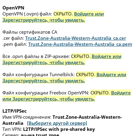
OpenVPN
OpenVPN (.ovpn) файл:
СКРЫТО.
Войдите или
Зарегистрируйтесь, чтобы увидеть.
Файлы сертификатов CA
.cer файл:
Trust.Zone-Australia-Western-Australia_ca.cer
.pem файл:
Trust.Zone-Australia-Western-Australia_ca.pem
Все .opvn файлы в ZIP-архиве:
СКРЫТО.
Войдите или
Зарегистрируйтесь, чтобы увидеть.
Файл конфигурации Tunnelblick:
СКРЫТО.
Войдите или
Зарегистрируйтесь, чтобы увидеть.
Файл конфигурации Freebox OpenVPN:
СКРЫТО.
Войдите
или Зарегистрируйтесь, чтобы увидеть.
L2TP/IPSec
Имя VPN-соединения:
Trust.Zone-Australia-Western-
Australia
[Выберите другой сервер]
Тип VPN:
L2TP/IPSec with pre-shared key
Сервер:
au-wa.trust.zone