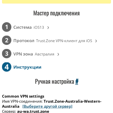
Мастер подключения
›
1
Cистема
iOS13
›
2
Протокол
Trust.Zone VPN-клиент для iOS
›
3
VPN зона
Австралия
4
Инструкции
Ручная настройка
#
Common VPN settings
Имя VPN-соединения:
Trust.Zone-Australia-Western-
Australia
[Выберите другой сервер]
Сервер:
au-wa.trust.zone