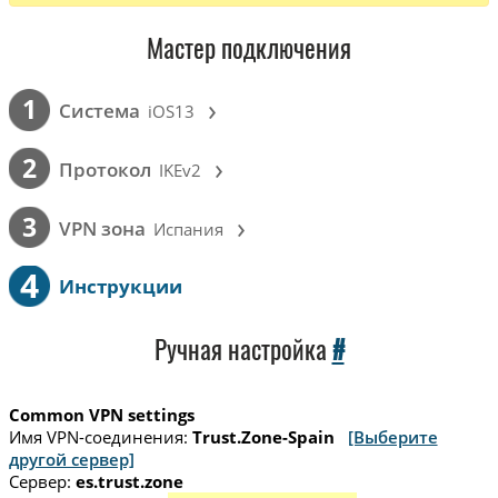
Мастер подключения
›
1
Cистема
iOS13
›
2
Протокол
IKEv2
›
3
VPN зона
Испания
4
Инструкции
Ручная настройка
#
Common VPN settings
Имя VPN-соединения:
Trust.Zone-Spain
[Выберите
другой сервер]
Сервер:
es.trust.zone