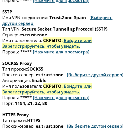
Пароль:
*****
[Нажмите для просмотра]
SSTP
Имя VPN-соединения:
Trust.Zone-Spain
[Выберите
другой сервер]
Тип VPN:
Secure Socket Tunneling Protocol (SSTP)
Сервер:
es.trust.zone
Имя пользователя:
СКРЫТО.
Войдите или
Зарегистрируйтесь, чтобы увидеть.
Пароль:
*****
[Нажмите для просмотра]
SOCKS5 Proxy
Тип прокси:
SOCKS5
Прокси-сервер:
es.trust.zone
[Выберите другой сервер]
Авторизация:
Enable
Имя пользователя:
СКРЫТО.
Войдите или
Зарегистрируйтесь, чтобы увидеть.
Пароль:
*****
[Нажмите для просмотра]
Порт:
1194, 21, 22, 80
HTTPS Proxy
Тип прокси:
HTTPS
Прокси-сервер:
es.trust.zone
[Выберите другой сервер]