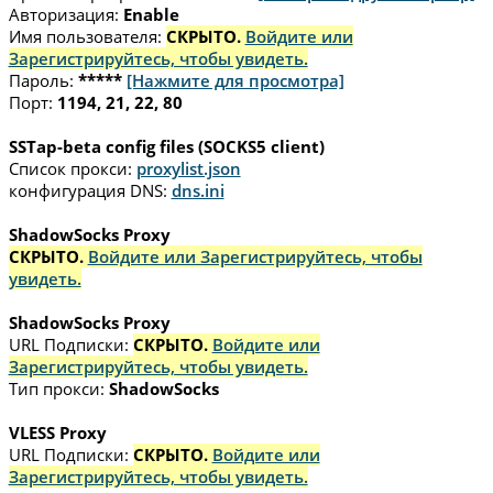
Авторизация:
Enable
Имя пользователя:
СКРЫТО.
Войдите или
Зарегистрируйтесь, чтобы увидеть.
Пароль:
*****
[Нажмите для просмотра]
Порт:
1194, 21, 22, 80
SSTap-beta config files (SOCKS5 client)
Список прокси:
proxylist.json
конфигурация DNS:
dns.ini
ShadowSocks Proxy
СКРЫТО.
Войдите или Зарегистрируйтесь, чтобы
увидеть.
ShadowSocks Proxy
URL Подписки:
СКРЫТО.
Войдите или
Зарегистрируйтесь, чтобы увидеть.
Тип прокси:
ShadowSocks
VLESS Proxy
URL Подписки:
СКРЫТО.
Войдите или
Зарегистрируйтесь, чтобы увидеть.