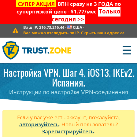
СУПЕР АКЦИЯ
ВПН сразу на 3 ГОДА по
Только
супернизкой цене - $1.77/мес
сегодня
>>
Ваш IP:
216.73.216.44
·
США
·
Вас можно отследить по IP. Скрыть ваш адрес
>>
☰
Настройка VPN. Шаг 4. iOS13. IKEv2.
Испания.
Инструкции по настройке VPN-соединения
Если у вас уже есть аккаунт, пожалуйста,
авторизуйтесь
. Новый пользователь?
Зарегистрируйтесь
.