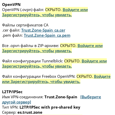
OpenVPN
OpenVPN (.ovpn) файл:
СКРЫТО.
Войдите или
Зарегистрируйтесь, чтобы увидеть.
Файлы сертификатов CA
.cer файл:
Trust.Zone-Spain_ca.cer
.pem файл:
Trust.Zone-Spain_ca.pem
Все .opvn файлы в ZIP-архиве:
СКРЫТО.
Войдите или
Зарегистрируйтесь, чтобы увидеть.
Файл конфигурации Tunnelblick:
СКРЫТО.
Войдите или
Зарегистрируйтесь, чтобы увидеть.
Файл конфигурации Freebox OpenVPN:
СКРЫТО.
Войдите
или Зарегистрируйтесь, чтобы увидеть.
L2TP/IPSec
Имя VPN-соединения:
Trust.Zone-Spain
[Выберите
другой сервер]
Тип VPN:
L2TP/IPSec with pre-shared key
Сервер:
es.trust.zone