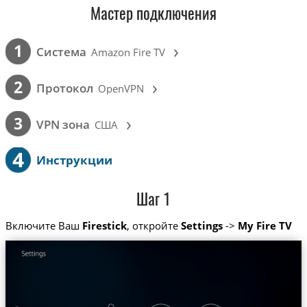
Мастер подключения
›
1
Cистема
Amazon Fire TV
›
2
Протокол
OpenVPN
›
3
VPN зона
США
4
Инструкции
Шаг 1
Включите Ваш
Firestick
, откройте
Settings
->
My Fire TV