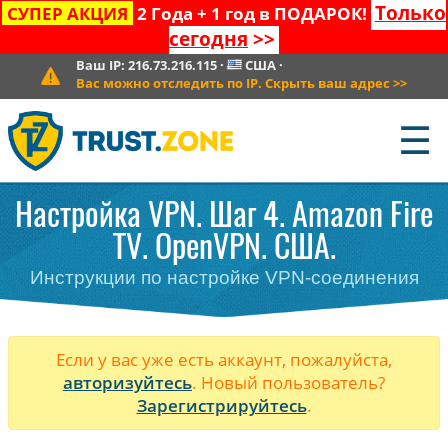
Только
СУПЕР АКЦИЯ
2 Года + 1 год в ПОДАРОК!
сегодня
>>
Ваш IP:
216.73.216.115
·
США
·
Вас можно отследить по IP. Скрыть ваш адрес
>>
☰
Настройка VPN. Шаг 4. Amazon Fire
TV. OpenVPN. США.
Инструкции по настройке VPN-соединения
Если у вас уже есть аккаунт, пожалуйста,
авторизуйтесь
. Новый пользователь?
Зарегистрируйтесь
.