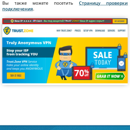
Вы также можете посетить
Страницу проверки
подключения
.
Ваш IP: x.x.x.x ·
США ·
Вы под защитой
TRUST
.ZONE
! Ваш IP адрес скрыт!