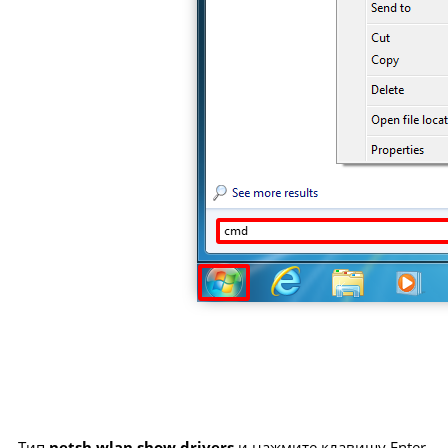
Тип
netsh wlan show drivers
и нажмите клавишу Enter.