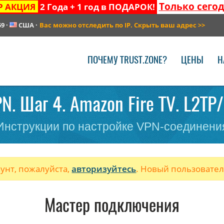
Только сего
Р АКЦИЯ
2 Года + 1 год в ПОДАРОК!
59
·
США
·
Вас можно отследить по IP. Скрыть ваш адрес
>>
ПОЧЕМУ TRUST.ZONE?
ЦЕНЫ
Н
N. Шаг 4. Amazon Fire TV. L2TP/
Инструкции по настройке VPN-соединени
аунт, пожалуйста,
авторизуйтесь
. Новый пользовате
Мастер подключения