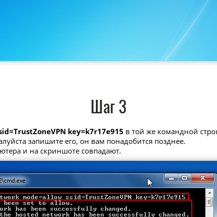
Шаг 3
ssid=TrustZoneVPN key=k7r17e915
в той же командной стро
алуйста запишите его, он вам понадобится позднее.
ьютера и на скриншоте совпадают.