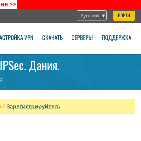
дня
>>
Русский
ВОЙТИ
АСТРОЙКА VPN
СКАЧАТЬ
СЕРВЕРЫ
ПОДДЕРЖКА
IPSec. Дания.
я
ль?
Зарегистрируйтесь
.