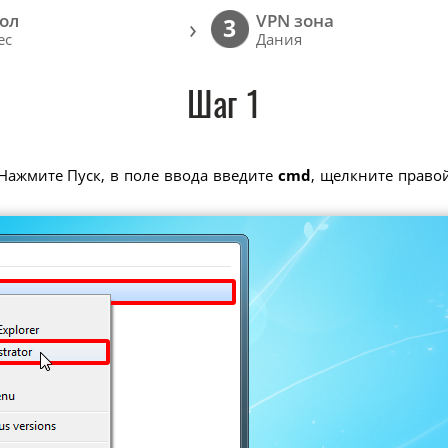
ол
VPN зона
›
3
ec
Дания
Шаг 1
Нажмите Пуск, в поле ввода введите
cmd
, щелкните прав