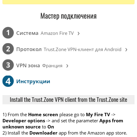
Мастер подключения
›
1
Cистема
Amazon Fire TV
›
2
Протокол
Trust.Zone VPN-клиент для Android
›
3
VPN зона
Франция
4
Инструкции
Install the Trust.Zone VPN client from the Trust.Zone site
1) From the
Home screen
please go to
My Fire TV
->
Developer options
-> and set the parameter
Apps from
unknown source
to
On
2) Install the
Downloader
app from the Amazon app store.