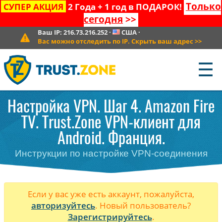
Только
СУПЕР АКЦИЯ
2 Года + 1 год в ПОДАРОК!
сегодня
>>
Ваш IP:
216.73.216.252
·
США
·
Вас можно отследить по IP. Скрыть ваш адрес
>>
☰
Настройка VPN. Шаг 4. Amazon Fire
TV. Trust.Zone VPN-клиент для
Android. Франция.
Инструкции по настройке VPN-соединения
Если у вас уже есть аккаунт, пожалуйста,
авторизуйтесь
. Новый пользователь?
Зарегистрируйтесь
.