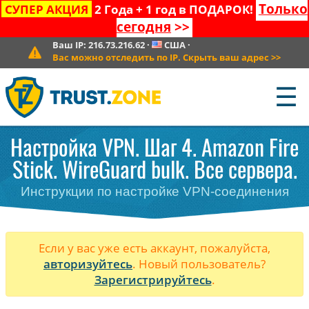
Только
СУПЕР АКЦИЯ
2 Года + 1 год в ПОДАРОК!
сегодня
>>
Ваш IP:
216.73.216.62
·
США
·
Вас можно отследить по IP. Скрыть ваш адрес
>>
☰
Настройка VPN. Шаг 4. Amazon Fire
Stick. WireGuard bulk. Все сервера.
Инструкции по настройке VPN-соединения
Если у вас уже есть аккаунт, пожалуйста,
авторизуйтесь
. Новый пользователь?
Зарегистрируйтесь
.