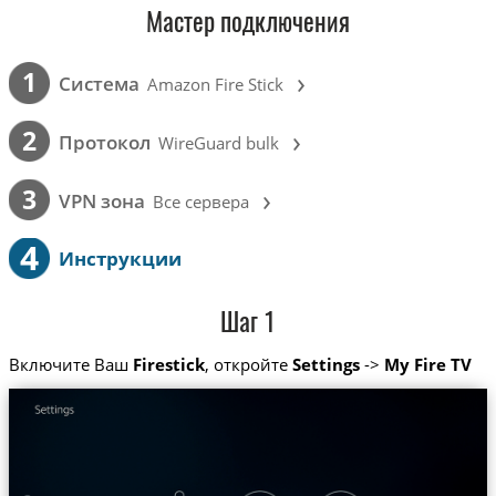
Мастер подключения
›
1
Cистема
Amazon Fire Stick
›
2
Протокол
WireGuard bulk
›
3
VPN зона
Все сервера
4
Инструкции
Шаг 1
Включите Ваш
Firestick
, откройте
Settings
->
My Fire TV