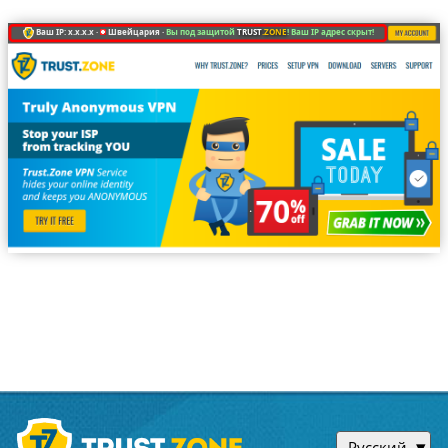
Ваш IP: x.x.x.x ·
Швейцария ·
Вы под защитой
TRUST
.ZONE
! Ваш IP адрес скрыт!
Русский