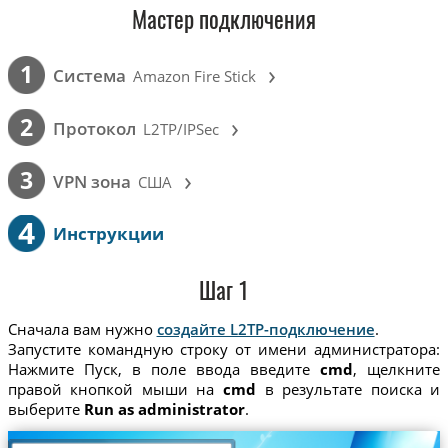
Мастер подключения
›
1
Cистема
Amazon Fire Stick
›
2
Протокол
L2TP/IPSec
›
3
VPN зона
США
4
Инструкции
Шаг 1
Сначала вам нужно
создайте L2TP-подключение
.
Запустите командную строку от имени администратора:
Нажмите Пуск, в поле ввода введите
cmd
, щелкните
правой кнопкой мыши на
cmd
в результате поиска и
выберите
Run as administrator
.