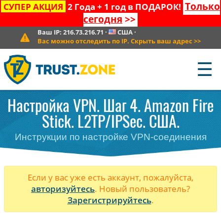
Только
СУПЕР АКЦИЯ
2 Года + 1 год в ПОДАРОК!
сегодня
>>
Ваш IP:
216.73.216.71
·
США
·
Вас можно отследить по IP. Скрыть ваш адрес
>>
☰
Настройка VPN. Шаг 4. Amazon Fire
Stick. L2TP/IPSec. США.
Инструкции по настройке VPN-соединения
Если у вас уже есть аккаунт, пожалуйста,
авторизуйтесь
. Новый пользователь?
Зарегистрируйтесь
.