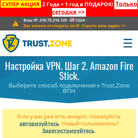
Только
СУПЕР АКЦИЯ
2 Года + 1 год в ПОДАРОК!
сегодня
>>
Ваш IP:
216.73.216.125
·
США
·
Вас можно отследить по IP. Скрыть ваш адрес
>>
☰
Настройка VPN. Шаг 2. Amazon Fire
Stick.
Выберите способ подключения к Trust.Zone
ВПН
Если у вас уже есть аккаунт, пожалуйста,
авторизуйтесь
. Новый пользователь?
Зарегистрируйтесь
.