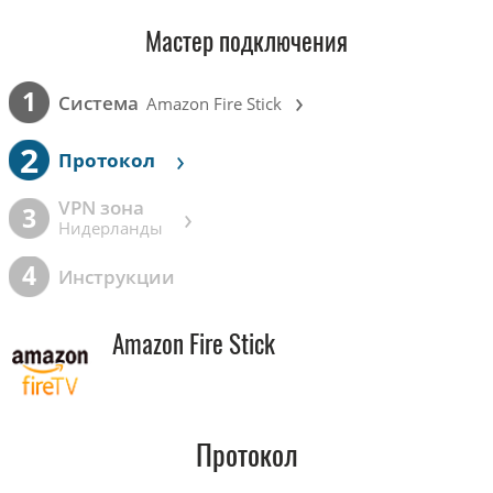
Мастер подключения
›
1
Cистема
Amazon Fire Stick
2
›
Протокол
VPN зона
›
3
Нидерланды
4
Инструкции
Amazon Fire Stick
Протокол