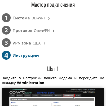
Мастер подключения
›
1
Cистема
DD-WRT
›
2
Протокол
OpenVPN
›
3
VPN зона
США
4
Инструкции
Шаг 1
Зайдите в настройки вашего модема и перейдите на
вкладку
Administration