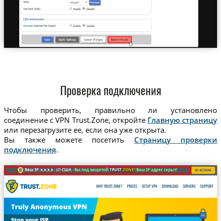
Проверка подключения
Чтобы проверить, правильно ли установлено
соединение с VPN Trust.Zone, откройте
Главную страницу
или перезагрузите ее, если она уже открыта.
Вы также можете посетить
Страницу проверки
подключения
.
Ваш IP: x.x.x.x ·
США ·
Вы под защитой
TRUST
.ZONE
! Ваш IP адрес скрыт!