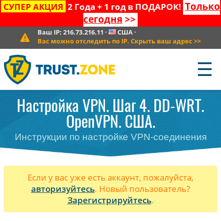
Только
СУПЕР АКЦИЯ
2 Года + 1 год в ПОДАРОК!
сегодня
>>
Ваш IP:
216.73.216.11
·
США
·
Вас можно отследить по IP. Скрыть ваш адрес
>>
☰
Настройка VPN. Шаг 4. DD-WRT.
OpenVPN. США.
Инструкции по настройке VPN-соединения
Если у вас уже есть аккаунт, пожалуйста,
авторизуйтесь
. Новый пользователь?
Зарегистрируйтесь
.