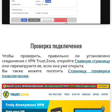
Проверка подключения
Чтобы проверить, правильно ли установлено
соединение с VPN Trust.Zone, откройте
Главную страницу
или перезагрузите ее, если она уже открыта.
Вы также можете посетить
Страницу проверки
подключения
.
Ваш IP: x.x.x.x ·
Великобритания ·
Вы под защитой
TRUST
.ZONE
! Ваш IP адрес скрыт!