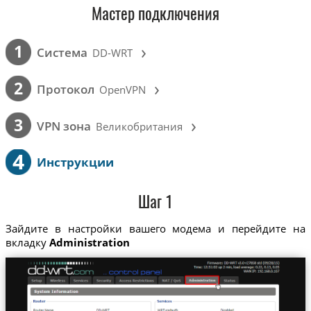
Мастер подключения
›
1
Cистема
DD-WRT
›
2
Протокол
OpenVPN
›
3
VPN зона
Великобритания
4
Инструкции
Шаг 1
Зайдите в настройки вашего модема и перейдите на
вкладку
Administration