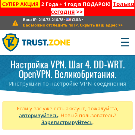
Только
СУПЕР АКЦИЯ
2 Года + 1 год в ПОДАРОК!
сегодня
>>
Ваш IP:
216.73.216.78
·
США
·
Вас можно отследить по IP. Скрыть ваш адрес
>>
☰
Настройка VPN. Шаг 4. DD-WRT.
OpenVPN. Великобритания.
Инструкции по настройке VPN-соединения
Если у вас уже есть аккаунт, пожалуйста,
авторизуйтесь
. Новый пользователь?
Зарегистрируйтесь
.