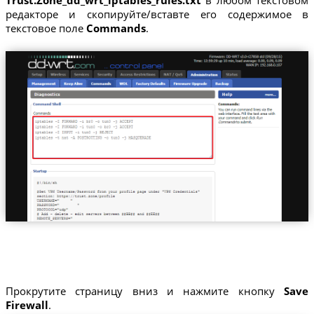
Trust.Zone_dd_wrt_iptables_rules.txt
в любом текстовом
редакторе и скопируйте/вставте его содержимое в
текстовое поле
Commands
.
Прокрутите страницу вниз и нажмите кнопку
Save
Firewall
.