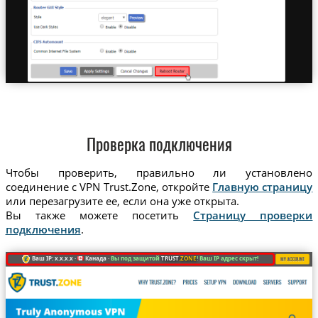
Проверка подключения
Чтобы проверить, правильно ли установлено
соединение с VPN Trust.Zone, откройте
Главную страницу
или перезагрузите ее, если она уже открыта.
Вы также можете посетить
Страницу проверки
подключения
.
Ваш IP: x.x.x.x ·
Канада ·
Вы под защитой
TRUST
.ZONE
! Ваш IP адрес скрыт!