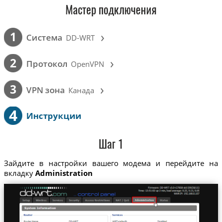
Мастер подключения
›
1
Cистема
DD-WRT
›
2
Протокол
OpenVPN
›
3
VPN зона
Канада
4
Инструкции
Шаг 1
Зайдите в настройки вашего модема и перейдите на
вкладку
Administration