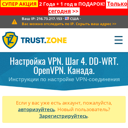
Только
СУПЕР АКЦИЯ
2 Года + 1 год в ПОДАРОК!
сегодня
>>
Ваш IP:
216.73.217.153
·
США
·
Вас можно отследить по IP. Скрыть ваш адрес
>>
☰
Настройка VPN. Шаг 4. DD-WRT.
OpenVPN. Канада.
Инструкции по настройке VPN-соединения
Если у вас уже есть аккаунт, пожалуйста,
авторизуйтесь
. Новый пользователь?
Зарегистрируйтесь
.