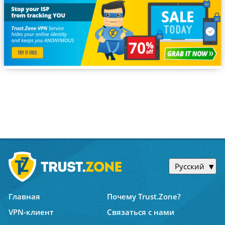
Русский
Главная
Почему Trust.Zone?
VPN-клиент
Связаться с нами