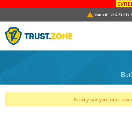
СУПЕ
Ваш IP:
216.73.217.
Выб
Если у вас уже есть акк