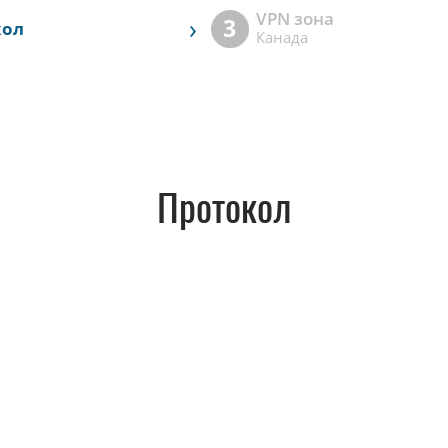
VPN зона
›
3
кол
Канада
Протокол