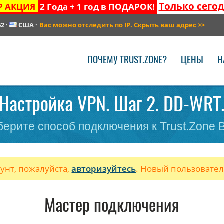
Только сего
Р АКЦИЯ
2 Года + 1 год в ПОДАРОК!
62
·
США
·
Вас можно отследить по IP. Скрыть ваш адрес
>>
ПОЧЕМУ TRUST.ZONE?
ЦЕНЫ
Н
Настройка VPN. Шаг 2. DD-WRT
ерите способ подключения к Trust.Zone
аунт, пожалуйста,
авторизуйтесь
. Новый пользовате
Мастер подключения