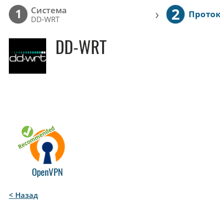
2
Cистема
›
1
Прото
DD-WRT
DD-WRT
OpenVPN
< Назад