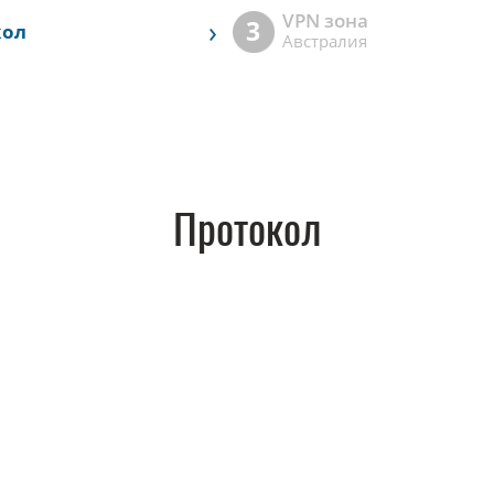
VPN зона
›
3
кол
Австралия
Протокол