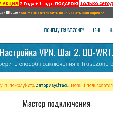
Только сего
Р АКЦИЯ
2 Года + 1 год в ПОДАРОК!
02
·
США
·
Вас можно отследить по IP. Скрыть ваш адрес
>>
ПОЧЕМУ TRUST.ZONE?
ЦЕНЫ
Н
Настройка VPN. Шаг 2. DD-WRT
ерите способ подключения к Trust.Zone
аунт, пожалуйста,
авторизуйтесь
. Новый пользовате
Мастер подключения