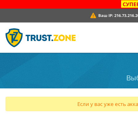
СУПЕ
Ваш IP:
216.73.216.2
Выб
Если у вас уже есть акк