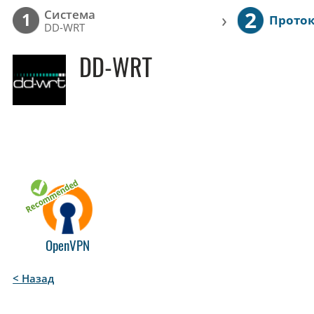
2
Cистема
›
1
Прото
DD-WRT
DD-WRT
OpenVPN
< Назад