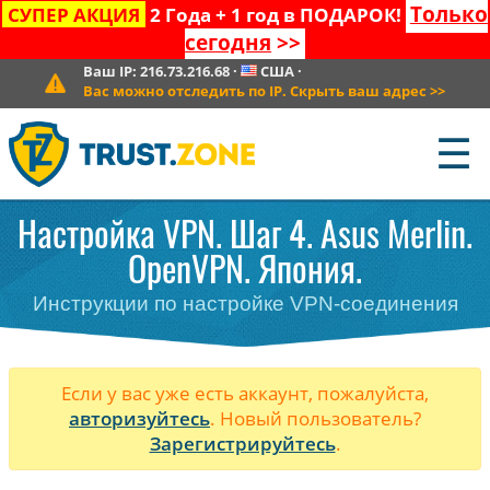
Только
СУПЕР АКЦИЯ
2 Года + 1 год в ПОДАРОК!
сегодня
>>
Ваш IP:
216.73.216.68
·
США
·
Вас можно отследить по IP. Скрыть ваш адрес
>>
☰
Настройка VPN. Шаг 4. Asus Merlin.
OpenVPN. Япония.
Инструкции по настройке VPN-соединения
Если у вас уже есть аккаунт, пожалуйста,
авторизуйтесь
. Новый пользователь?
Зарегистрируйтесь
.