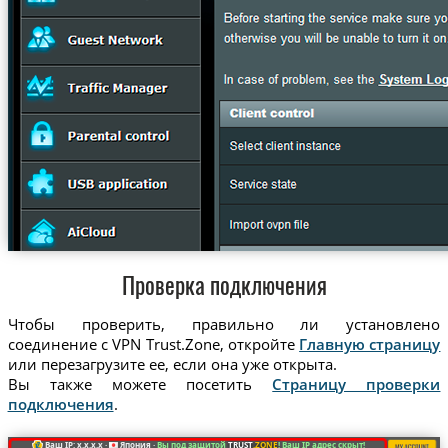
Проверка подключения
Чтобы проверить, правильно ли установлено
соединение с VPN Trust.Zone, откройте
Главную страницу
или перезагрузите ее, если она уже открыта.
Вы также можете посетить
Страницу проверки
подключения
.
Ваш IP: x.x.x.x ·
Япония ·
Вы под защитой
TRUST
.ZONE
! Ваш IP адрес скрыт!