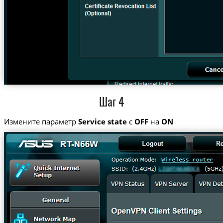
Шаг 4
Измените параметр
Service state
с
OFF
на
ON