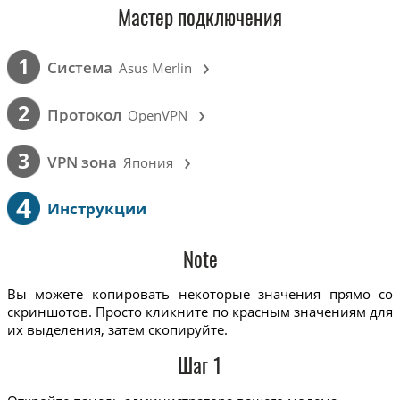
Мастер подключения
›
1
Cистема
Asus Merlin
›
2
Протокол
OpenVPN
›
3
VPN зона
Япония
4
Инструкции
Note
Вы можете копировать некоторые значения прямо со
скриншотов. Просто кликните по красным значениям для
их выделения, затем скопируйте.
Шаг 1