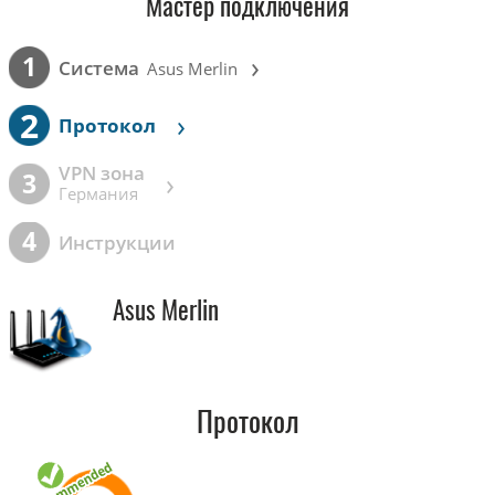
Мастер подключения
›
1
Cистема
Asus Merlin
2
›
Протокол
VPN зона
›
3
Германия
4
Инструкции
Asus Merlin
Протокол