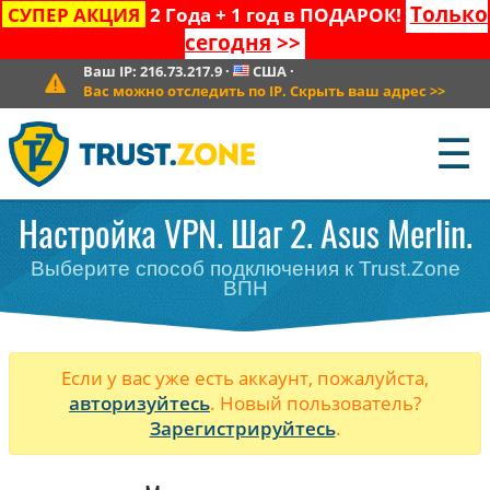
Только
СУПЕР АКЦИЯ
2 Года + 1 год в ПОДАРОК!
сегодня
>>
Ваш IP:
216.73.217.9
·
США
·
Вас можно отследить по IP. Скрыть ваш адрес
>>
☰
Настройка VPN. Шаг 2. Asus Merlin.
Выберите способ подключения к Trust.Zone
ВПН
Если у вас уже есть аккаунт, пожалуйста,
авторизуйтесь
. Новый пользователь?
Зарегистрируйтесь
.