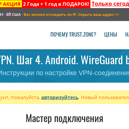
Только сего
Р АКЦИЯ
2 Года + 1 год в ПОДАРОК!
31
·
США
·
Вас можно отследить по IP. Скрыть ваш адрес
>>
ПОЧЕМУ TRUST.ZONE?
ЦЕНЫ
Н
PN. Шаг 4. Android. WireGuard b
Инструкции по настройке VPN-соединени
аунт, пожалуйста,
авторизуйтесь
. Новый пользовате
Мастер подключения