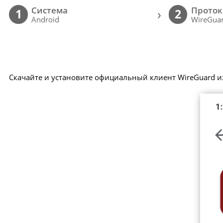
Cистема
Проток
›
1
2
Android
WireGuar
Скачайте и установите официальный клиент WireGuard из