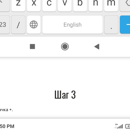
Шаг 3
чка +.