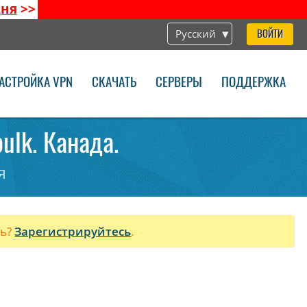
дня
>>
Русский
ВОЙТИ
АСТРОЙКА VPN
СКАЧАТЬ
СЕРВЕРЫ
ПОДДЕРЖКА
ulk. Канада.
я
ль?
Зарегистрируйтесь
.