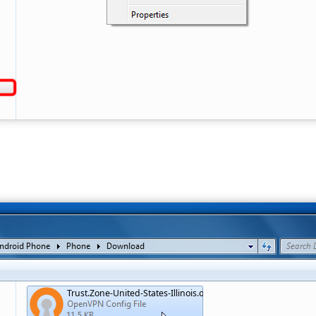
Trust.Zone-United-States-Illinois.ovpn