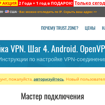
Только сего
Р АКЦИЯ
2 Года + 1 год в ПОДАРОК!
39
·
США
·
Вас можно отследить по IP. Скрыть ваш адрес
>>
ПОЧЕМУ TRUST.ZONE?
ЦЕНЫ
Н
ка VPN. Шаг 4. Android. OpenV
Инструкции по настройке VPN-соединени
аунт, пожалуйста,
авторизуйтесь
. Новый пользовате
Мастер подключения