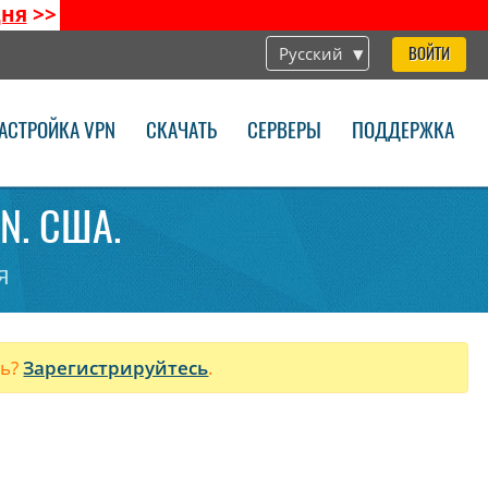
дня
>>
Русский
ВОЙТИ
АСТРОЙКА VPN
СКАЧАТЬ
СЕРВЕРЫ
ПОДДЕРЖКА
PN. США.
я
ль?
Зарегистрируйтесь
.