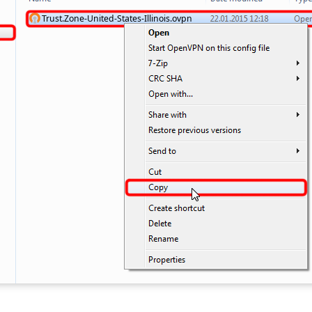
Trust.Zone-United-States-Illinois.ovpn