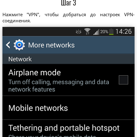
Шаг 3
Нажмите "VPN", чтобы добраться до настроек VPN-
соединения.