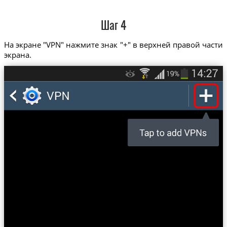
Шаг 4
На экране "VPN" нажмите знак "+" в верхней правой части
экрана.