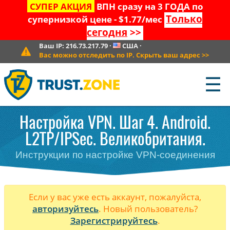
СУПЕР АКЦИЯ
ВПН сразу на 3 ГОДА по
Только
супернизкой цене - $1.77/мес
сегодня
>>
Ваш IP:
216.73.217.79
·
США
·
Вас можно отследить по IP. Скрыть ваш адрес
>>
☰
Настройка VPN. Шаг 4. Android.
L2TP/IPSec. Великобритания.
Инструкции по настройке VPN-соединения
Если у вас уже есть аккаунт, пожалуйста,
авторизуйтесь
. Новый пользователь?
Зарегистрируйтесь
.