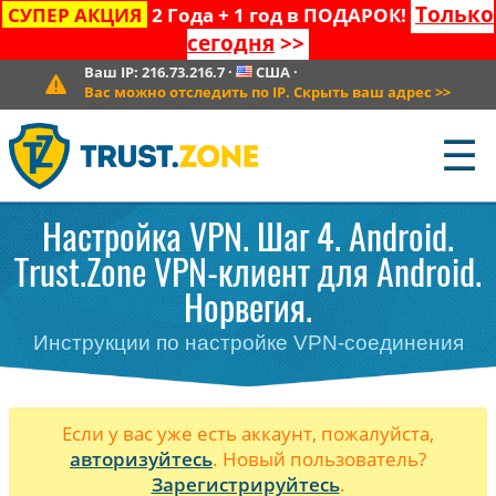
Только
СУПЕР АКЦИЯ
2 Года + 1 год в ПОДАРОК!
сегодня
>>
Ваш IP:
216.73.216.7
·
США
·
Вас можно отследить по IP. Скрыть ваш адрес
>>
☰
Настройка VPN. Шаг 4. Android.
Trust.Zone VPN-клиент для Android.
Норвегия.
Инструкции по настройке VPN-соединения
Если у вас уже есть аккаунт, пожалуйста,
авторизуйтесь
. Новый пользователь?
Зарегистрируйтесь
.