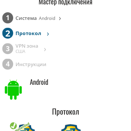
Мастер подключения
›
1
Cистема
Android
2
›
Протокол
VPN зона
›
3
США
4
Инструкции
Android
Протокол