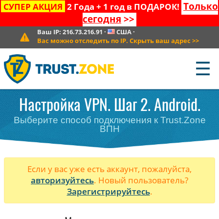
Только
СУПЕР АКЦИЯ
2 Года + 1 год в ПОДАРОК!
сегодня
>>
Ваш IP:
216.73.216.91
·
США
·
Вас можно отследить по IP. Скрыть ваш адрес
>>
☰
Настройка VPN. Шаг 2. Android.
Выберите способ подключения к Trust.Zone
ВПН
Если у вас уже есть аккаунт, пожалуйста,
авторизуйтесь
. Новый пользователь?
Зарегистрируйтесь
.