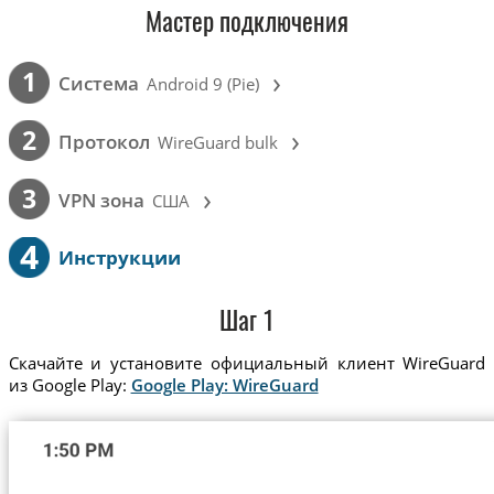
Мастер подключения
›
1
Cистема
Android 9 (Pie)
›
2
Протокол
WireGuard bulk
›
3
VPN зона
США
4
Инструкции
Шаг 1
Скачайте и установите официальный клиент WireGuard
из Google Play:
Google Play: WireGuard