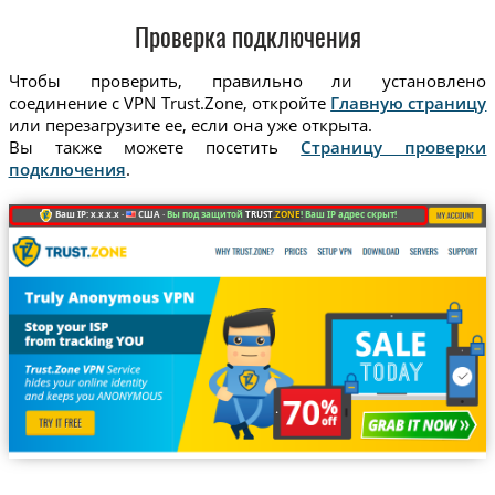
Проверка подключения
Чтобы проверить, правильно ли установлено
соединение с VPN Trust.Zone, откройте
Главную страницу
или перезагрузите ее, если она уже открыта.
Вы также можете посетить
Страницу проверки
подключения
.
Ваш IP: x.x.x.x ·
США ·
Вы под защитой
TRUST
.ZONE
! Ваш IP адрес скрыт!