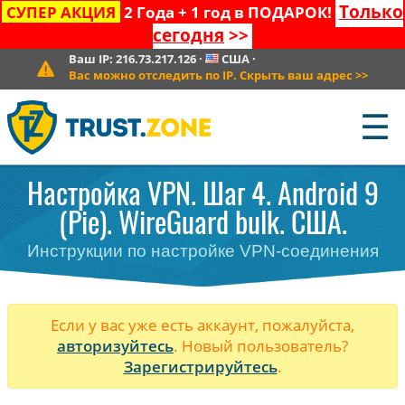
Только
СУПЕР АКЦИЯ
2 Года + 1 год в ПОДАРОК!
сегодня
>>
Ваш IP:
216.73.217.126
·
США
·
Вас можно отследить по IP. Скрыть ваш адрес
>>
☰
Настройка VPN. Шаг 4. Android 9
(Pie). WireGuard bulk. США.
Инструкции по настройке VPN-соединения
Если у вас уже есть аккаунт, пожалуйста,
авторизуйтесь
. Новый пользователь?
Зарегистрируйтесь
.