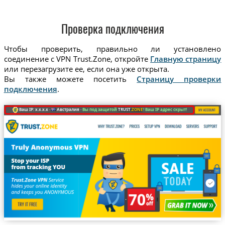
Проверка подключения
Чтобы проверить, правильно ли установлено
соединение с VPN Trust.Zone, откройте
Главную страницу
или перезагрузите ее, если она уже открыта.
Вы также можете посетить
Страницу проверки
подключения
.
Ваш IP: x.x.x.x ·
Австралия ·
Вы под защитой
TRUST
.ZONE
! Ваш IP адрес скрыт!