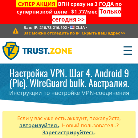
СУПЕР АКЦИЯ
ВПН сразу на 3 ГОДА по
Только
супернизкой цене - $1.77/мес
сегодня
>>
Ваш IP:
216.73.216.102
·
США
·
Вас можно отследить по IP. Скрыть ваш адрес
>>
☰
Настройка VPN. Шаг 4. Android 9
(Pie). WireGuard bulk. Австралия.
Инструкции по настройке VPN-соединения
Если у вас уже есть аккаунт, пожалуйста,
авторизуйтесь
. Новый пользователь?
Зарегистрируйтесь
.