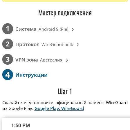
Мастер подключения
›
1
Cистема
Android 9 (Pie)
›
2
Протокол
WireGuard bulk
›
3
VPN зона
Австралия
4
Инструкции
Шаг 1
Скачайте и установите официальный клиент WireGuard
из Google Play:
Google Play: WireGuard