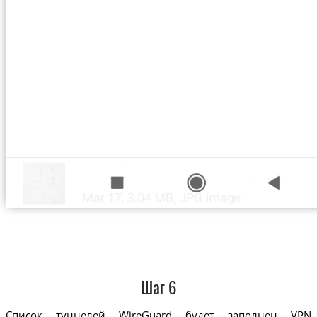
Шаг 6
Список туннелей WireGuard будет заполнен VPN