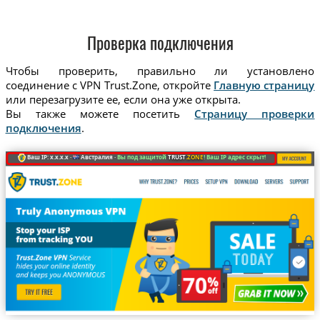
Проверка подключения
Чтобы проверить, правильно ли установлено
соединение с VPN Trust.Zone, откройте
Главную страницу
или перезагрузите ее, если она уже открыта.
Вы также можете посетить
Страницу проверки
подключения
.
Ваш IP: x.x.x.x ·
Австралия ·
Вы под защитой
TRUST
.ZONE
! Ваш IP адрес скрыт!