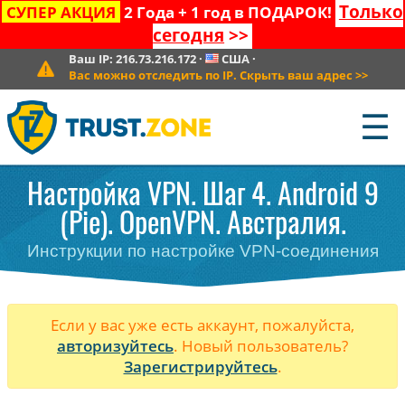
Только
СУПЕР АКЦИЯ
2 Года + 1 год в ПОДАРОК!
сегодня
>>
Ваш IP:
216.73.216.172
·
США
·
Вас можно отследить по IP. Скрыть ваш адрес
>>
☰
Настройка VPN. Шаг 4. Android 9
(Pie). OpenVPN. Австралия.
Инструкции по настройке VPN-соединения
Если у вас уже есть аккаунт, пожалуйста,
авторизуйтесь
. Новый пользователь?
Зарегистрируйтесь
.