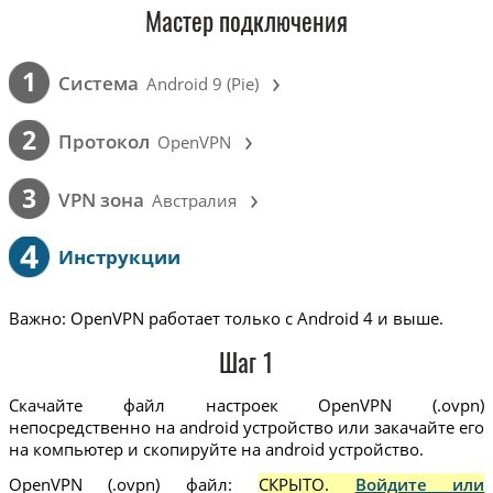
Мастер подключения
›
1
Cистема
Android 9 (Pie)
›
2
Протокол
OpenVPN
›
3
VPN зона
Австралия
4
Инструкции
Важно: OpenVPN работает только с Android 4 и выше.
Шаг 1
Скачайте файл настроек OpenVPN (.ovpn)
непосредственно на android устройство или закачайте его
на компьютер и скопируйте на android устройство.
OpenVPN (.ovpn) файл:
СКРЫТО.
Войдите или