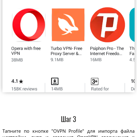
Шаг 3
Тапните по кнопке "OVPN Profile" для импорта файла
настройки .ovpn и создания OpenVPN соединения к