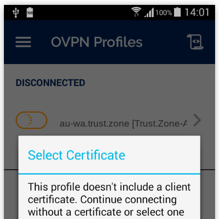
au-wa.trust.zone [Trust.Zone-Australi