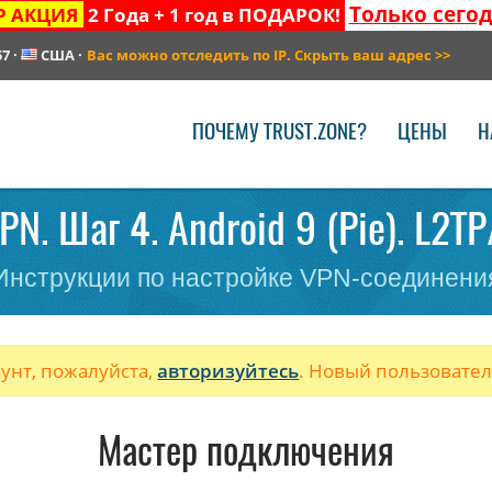
Только сего
Р АКЦИЯ
2 Года + 1 год в ПОДАРОК!
57
·
США
·
Вас можно отследить по IP. Скрыть ваш адрес
>>
ПОЧЕМУ TRUST.ZONE?
ЦЕНЫ
Н
N. Шаг 4. Android 9 (Pie). L2T
Инструкции по настройке VPN-соединени
аунт, пожалуйста,
авторизуйтесь
. Новый пользовате
Мастер подключения