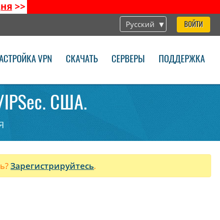
дня
>>
Русский
ВОЙТИ
АСТРОЙКА VPN
СКАЧАТЬ
СЕРВЕРЫ
ПОДДЕРЖКА
P/IPSec. США.
я
ль?
Зарегистрируйтесь
.