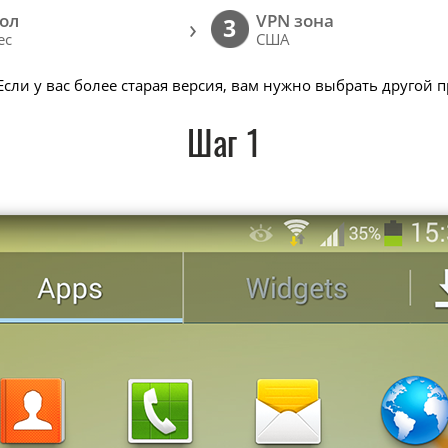
ол
VPN зона
›
3
ec
США
 Если у вас более старая версия, вам нужно выбрать другой 
Шаг 1