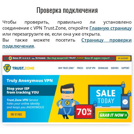
Проверка подключения
Чтобы проверить, правильно ли установлено
соединение с VPN Trust.Zone, откройте
Главную страницу
или перезагрузите ее, если она уже открыта.
Вы также можете посетить
Страницу проверки
подключения
.
Ваш IP: x.x.x.x ·
Эстония ·
Вы под защитой
TRUST
.ZONE
! Ваш IP адрес скрыт!