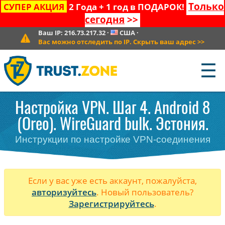
Только
СУПЕР АКЦИЯ
2 Года + 1 год в ПОДАРОК!
сегодня
>>
Ваш IP:
216.73.217.32
·
США
·
Вас можно отследить по IP. Скрыть ваш адрес
>>
☰
Настройка VPN. Шаг 4. Android 8
(Oreo). WireGuard bulk. Эстония.
Инструкции по настройке VPN-соединения
Если у вас уже есть аккаунт, пожалуйста,
авторизуйтесь
. Новый пользователь?
Зарегистрируйтесь
.