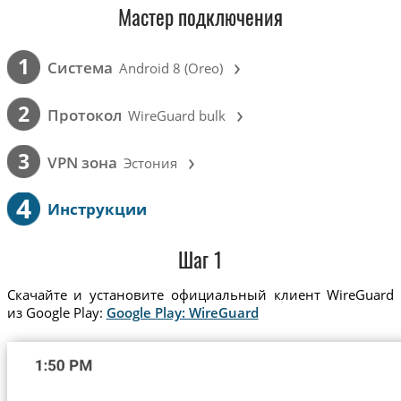
Мастер подключения
›
1
Cистема
Android 8 (Oreo)
›
2
Протокол
WireGuard bulk
›
3
VPN зона
Эстония
4
Инструкции
Шаг 1
Скачайте и установите официальный клиент WireGuard
из Google Play:
Google Play: WireGuard