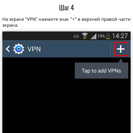
Шаг 4
На экране "VPN" нажмите знак "+" в верхней правой части
экрана.