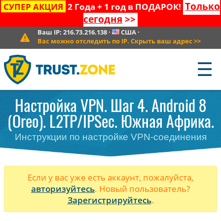
Только
СУПЕР АКЦИЯ
2 Года + 1 год в ПОДАРОК!
сегодня
>>
Ваш IP:
216.73.216.138
·
США
·
Вас можно отследить по IP. Скрыть ваш адрес
>>
☰
Настройка VPN. Шаг 4. Android 8
(Oreo). L2TP/IPSec. Южная Африка.
Инструкции по настройке VPN-соединения
Если у вас уже есть аккаунт, пожалуйста,
авторизуйтесь
. Новый пользователь?
Зарегистрируйтесь
.