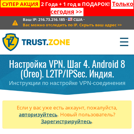
Только
СУПЕР АКЦИЯ
2 Года + 1 год в ПОДАРОК!
сегодня
>>
Ваш IP:
216.73.216.185
·
США
·
Вас можно отследить по IP. Скрыть ваш адрес
>>
☰
Настройка VPN. Шаг 4. Android 8
(Oreo). L2TP/IPSec. Индия.
Инструкции по настройке VPN-соединения
Если у вас уже есть аккаунт, пожалуйста,
авторизуйтесь
. Новый пользователь?
Зарегистрируйтесь
.