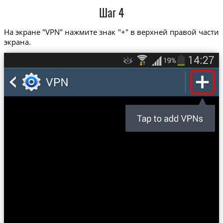
Шаг 4
На экране "VPN" нажмите знак "+" в верхней правой части
экрана.