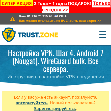
Только
СУПЕР АКЦИЯ
2 Года + 1 год в ПОДАРОК!
сегодня
>>
Ваш IP:
216.73.216.76
·
США
·
Вас можно отследить по IP. Скрыть ваш адрес
>>
☰
Настройка VPN. Шаг 4. Android 7
(Nougat). WireGuard bulk. Все
сервера.
Инструкции по настройке VPN-соединения
Если у вас уже есть аккаунт, пожалуйста,
авторизуйтесь
. Новый пользователь?
Зарегистрируйтесь
.