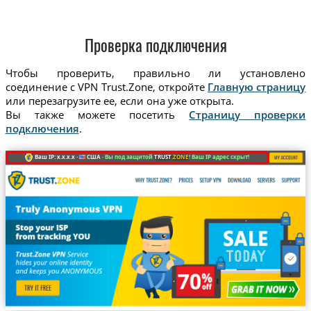
Проверка подключения
Чтобы проверить, правильно ли установлено
соединение с VPN Trust.Zone, откройте
Главную страницу
или перезагрузите ее, если она уже открыта.
Вы также можете посетить
Страницу проверки
подключения
.
Ваш IP: x.x.x.x ·
США ·
Вы под защитой
TRUST
.ZONE
! Ваш IP адрес скрыт!