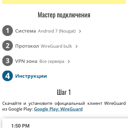
Мастер подключения
›
1
Cистема
Android 7 (Nougat)
›
2
Протокол
WireGuard bulk
›
3
VPN зона
Все сервера
4
Инструкции
Шаг 1
Скачайте и установите официальный клиент WireGuard
из Google Play:
Google Play: WireGuard