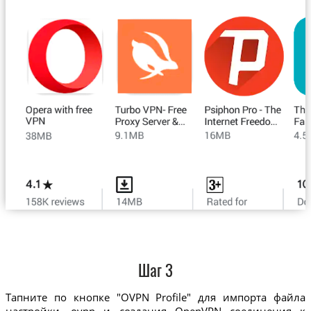
Шаг 3
Тапните по кнопке "OVPN Profile" для импорта файла
настройки .ovpn и создания OpenVPN соединения к