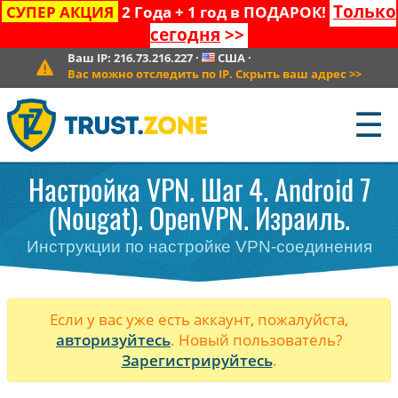
Только
СУПЕР АКЦИЯ
2 Года + 1 год в ПОДАРОК!
сегодня
>>
Ваш IP:
216.73.216.227
·
США
·
Вас можно отследить по IP. Скрыть ваш адрес
>>
☰
Настройка VPN. Шаг 4. Android 7
(Nougat). OpenVPN. Израиль.
Инструкции по настройке VPN-соединения
Если у вас уже есть аккаунт, пожалуйста,
авторизуйтесь
. Новый пользователь?
Зарегистрируйтесь
.