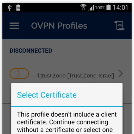
il.trust.zone [Trust.Zone-Israel]