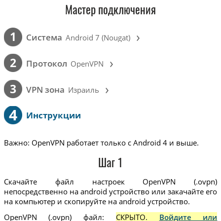
Мастер подключения
›
1
Cистема
Android 7 (Nougat)
›
2
Протокол
OpenVPN
›
3
VPN зона
Израиль
4
Инструкции
Важно: OpenVPN работает только с Android 4 и выше.
Шаг 1
Скачайте файл настроек OpenVPN (.ovpn)
непосредственно на android устройство или закачайте его
на компьютер и скопируйте на android устройство.
OpenVPN (.ovpn) файл:
СКРЫТО.
Войдите или