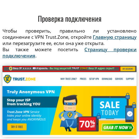
Проверка подключения
Чтобы проверить, правильно ли установлено
соединение с VPN Trust.Zone, откройте
Главную страницу
или перезагрузите ее, если она уже открыта.
Вы также можете посетить
Страницу проверки
подключения
.
Ваш IP: x.x.x.x ·
Израиль ·
Вы под защитой
TRUST
.ZONE
! Ваш IP адрес скрыт!