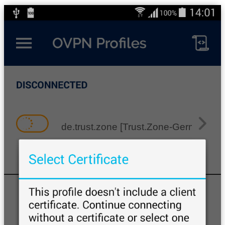
de.trust.zone [Trust.Zone-Germany]