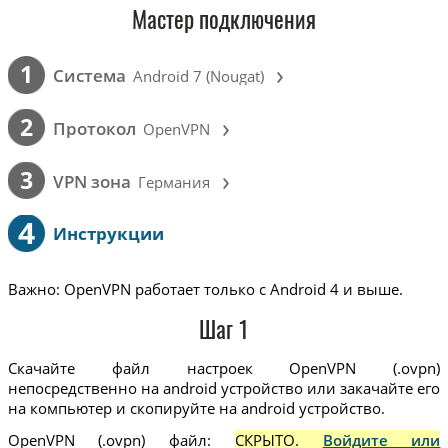
Мастер подключения
›
1
Cистема
Android 7 (Nougat)
›
2
Протокол
OpenVPN
›
3
VPN зона
Германия
4
Инструкции
Важно: OpenVPN работает только с Android 4 и выше.
Шаг 1
Скачайте файл настроек OpenVPN (.ovpn)
непосредственно на android устройство или закачайте его
на компьютер и скопируйте на android устройство.
OpenVPN (.ovpn) файл:
СКРЫТО.
Войдите или