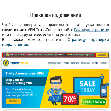
Проверка подключения
Чтобы проверить, правильно ли установлено
соединение с VPN Trust.Zone, откройте
Главную страницу
или перезагрузите ее, если она уже открыта.
Вы также можете посетить
Страницу проверки
подключения
.
Ваш IP: x.x.x.x ·
Германия ·
Вы под защитой
TRUST
.ZONE
! Ваш IP адрес скрыт!