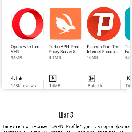
Шаг 3
Тапните по кнопке "OVPN Profile" для импорта файла
настройки .ovpn и создания OpenVPN соединения к