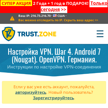
Только
СУПЕР АКЦИЯ
2 Года + 1 год в ПОДАРОК!
сегодня
>>
Ваш IP:
216.73.216.70
·
США
·
Вас можно отследить по IP. Скрыть ваш адрес
>>
☰
Настройка VPN. Шаг 4. Android 7
(Nougat). OpenVPN. Германия.
Инструкции по настройке VPN-соединения
Если у вас уже есть аккаунт, пожалуйста,
авторизуйтесь
. Новый пользователь?
Зарегистрируйтесь
.