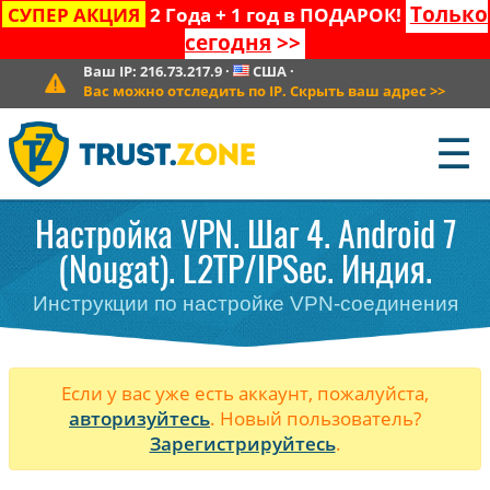
Только
СУПЕР АКЦИЯ
2 Года + 1 год в ПОДАРОК!
сегодня
>>
Ваш IP:
216.73.217.9
·
США
·
Вас можно отследить по IP. Скрыть ваш адрес
>>
☰
Настройка VPN. Шаг 4. Android 7
(Nougat). L2TP/IPSec. Индия.
Инструкции по настройке VPN-соединения
Если у вас уже есть аккаунт, пожалуйста,
авторизуйтесь
. Новый пользователь?
Зарегистрируйтесь
.