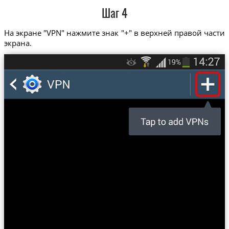
Шаг 4
На экране "VPN" нажмите знак "+" в верхней правой части
экрана.