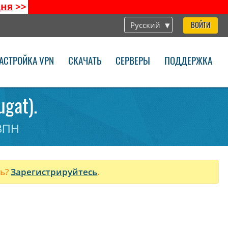
дня
>>
Русский
ВОЙТИ
АСТРОЙКА VPN
СКАЧАТЬ
СЕРВЕРЫ
ПОДДЕРЖКА
ugat).
 ВПН
ль?
Зарегистрируйтесь
.