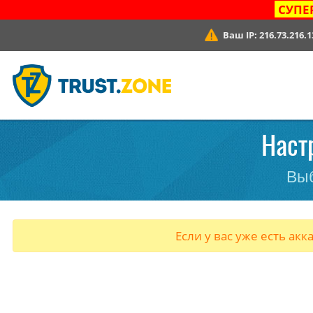
СУПЕ
Ваш IP:
216.73.216.1
Настр
Выб
Если у вас уже есть акк