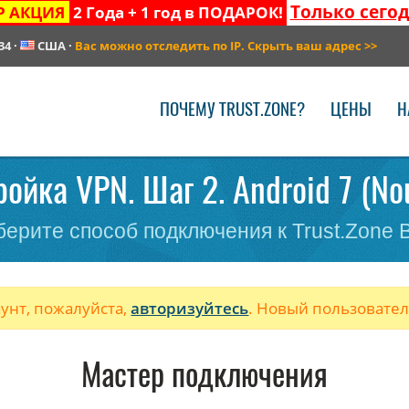
Только сего
Р АКЦИЯ
2 Года + 1 год в ПОДАРОК!
34
·
США
·
Вас можно отследить по IP. Скрыть ваш адрес
>>
ПОЧЕМУ TRUST.ZONE?
ЦЕНЫ
Н
ойка VPN. Шаг 2. Android 7 (No
ерите способ подключения к Trust.Zone
аунт, пожалуйста,
авторизуйтесь
. Новый пользовате
Мастер подключения