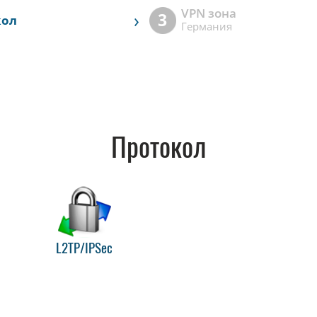
VPN зона
›
3
кол
Германия
Протокол
L2TP/IPSec