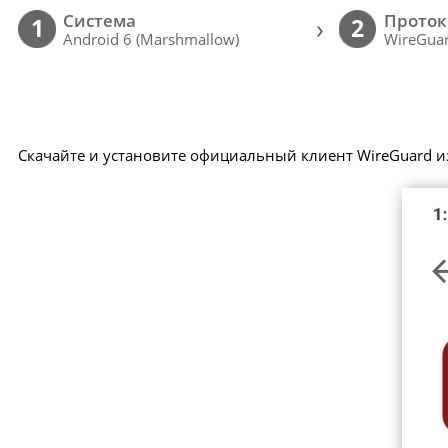
Cистема
Проток
›
1
2
Android 6 (Marshmallow)
WireGuar
Скачайте и установите официальный клиент WireGuard из