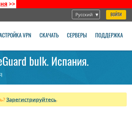
дня
>>
Русский
ВОЙТИ
АСТРОЙКА VPN
СКАЧАТЬ
СЕРВЕРЫ
ПОДДЕРЖКА
eGuard bulk. Испания.
я
ль?
Зарегистрируйтесь
.