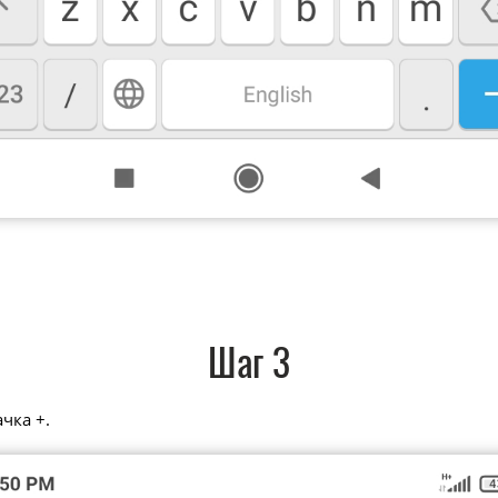
Шаг 3
чка +.