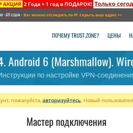
Только сего
Р АКЦИЯ
2 Года + 1 год в ПОДАРОК!
60
·
США
·
Вас можно отследить по IP. Скрыть ваш адрес
>>
ПОЧЕМУ TRUST.ZONE?
ЦЕНЫ
Н
. Android 6 (Marshmallow). Wir
Инструкции по настройке VPN-соединени
аунт, пожалуйста,
авторизуйтесь
. Новый пользовате
Мастер подключения