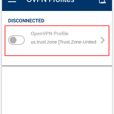
us.trust.zone [Trust.Zone-United-States]