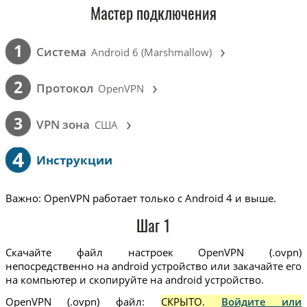
Мастер подключения
›
1
Cистема
Android 6 (Marshmallow)
›
2
Протокол
OpenVPN
›
3
VPN зона
США
4
Инструкции
Важно: OpenVPN работает только с Android 4 и выше.
Шаг 1
Скачайте файл настроек OpenVPN (.ovpn)
непосредственно на android устройство или закачайте его
на компьютер и скопируйте на android устройство.
OpenVPN (.ovpn) файл:
СКРЫТО.
Войдите или