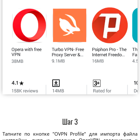
Шаг 3
Тапните по кнопке "OVPN Profile" для импорта файла
настройки .ovpn и создания OpenVPN соединения к