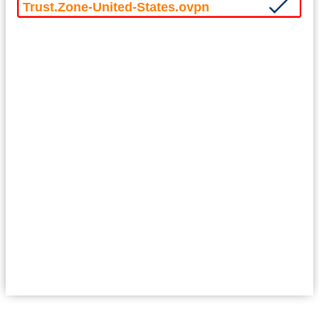
Trust.Zone-United-States.ovpn