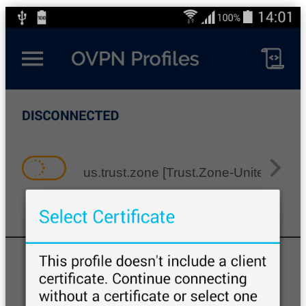
us.trust.zone [Trust.Zone-United-State