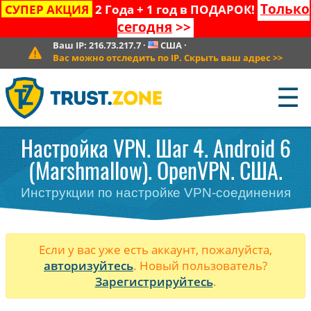
Только
СУПЕР АКЦИЯ
2 Года + 1 год в ПОДАРОК!
сегодня
>>
Ваш IP:
216.73.217.7
·
США
·
Вас можно отследить по IP. Скрыть ваш адрес
>>
☰
Настройка VPN. Шаг 4. Android 6
(Marshmallow). OpenVPN. США.
Инструкции по настройке VPN-соединения
Если у вас уже есть аккаунт, пожалуйста,
авторизуйтесь
. Новый пользователь?
Зарегистрируйтесь
.