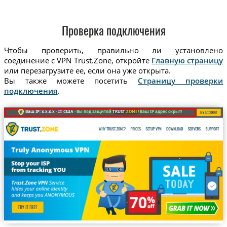
Проверка подключения
Чтобы проверить, правильно ли установлено
соединение с VPN Trust.Zone, откройте
Главную страницу
или перезагрузите ее, если она уже открыта.
Вы также можете посетить
Страницу проверки
подключения
.
Ваш IP: x.x.x.x ·
США ·
Вы под защитой
TRUST
.ZONE
! Ваш IP адрес скрыт!