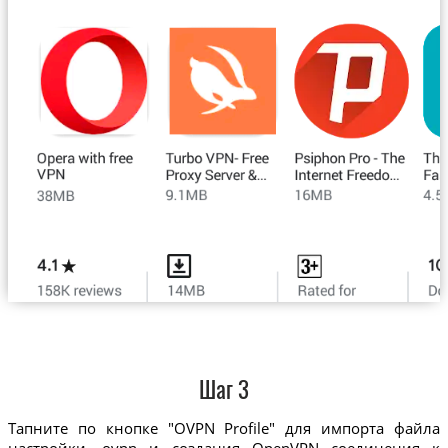
Шаг 3
Тапните по кнопке "OVPN Profile" для импорта файла
настройки .ovpn и создания OpenVPN соединения к