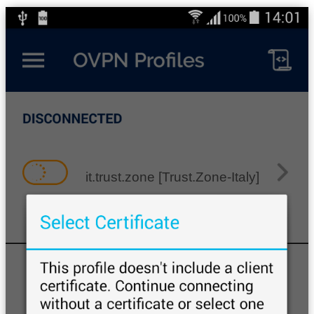
it.trust.zone [Trust.Zone-Italy]