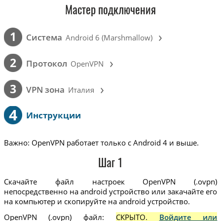
Мастер подключения
›
1
Cистема
Android 6 (Marshmallow)
›
2
Протокол
OpenVPN
›
3
VPN зона
Италия
4
Инструкции
Важно: OpenVPN работает только с Android 4 и выше.
Шаг 1
Скачайте файл настроек OpenVPN (.ovpn)
непосредственно на android устройство или закачайте его
на компьютер и скопируйте на android устройство.
OpenVPN (.ovpn) файл:
СКРЫТО.
Войдите или