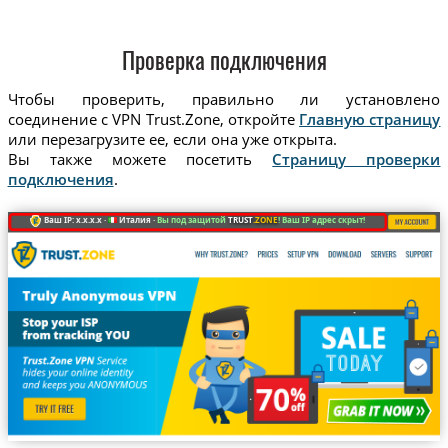
Проверка подключения
Чтобы проверить, правильно ли установлено
соединение с VPN Trust.Zone, откройте
Главную страницу
или перезагрузите ее, если она уже открыта.
Вы также можете посетить
Страницу проверки
подключения
.
Ваш IP: x.x.x.x ·
Италия ·
Вы под защитой
TRUST
.ZONE
! Ваш IP адрес скрыт!