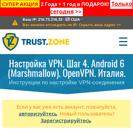
Только
СУПЕР АКЦИЯ
2 Года + 1 год в ПОДАРОК!
сегодня
>>
Ваш IP:
216.73.216.33
·
США
·
Вас можно отследить по IP. Скрыть ваш адрес
>>
☰
Настройка VPN. Шаг 4. Android 6
(Marshmallow). OpenVPN. Италия.
Инструкции по настройке VPN-соединения
Если у вас уже есть аккаунт, пожалуйста,
авторизуйтесь
. Новый пользователь?
Зарегистрируйтесь
.