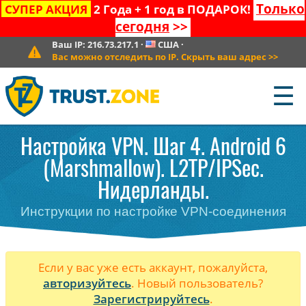
Только
СУПЕР АКЦИЯ
2 Года + 1 год в ПОДАРОК!
сегодня
>>
Ваш IP:
216.73.217.1
·
США
·
Вас можно отследить по IP. Скрыть ваш адрес
>>
☰
Настройка VPN. Шаг 4. Android 6
(Marshmallow). L2TP/IPSec.
Нидерланды.
Инструкции по настройке VPN-соединения
Если у вас уже есть аккаунт, пожалуйста,
авторизуйтесь
. Новый пользователь?
Зарегистрируйтесь
.