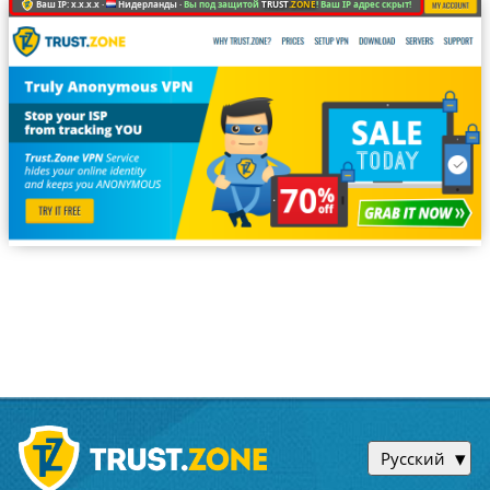
Ваш IP: x.x.x.x ·
Нидерланды ·
Вы под защитой
TRUST
.ZONE
! Ваш IP адрес скрыт!
Русский