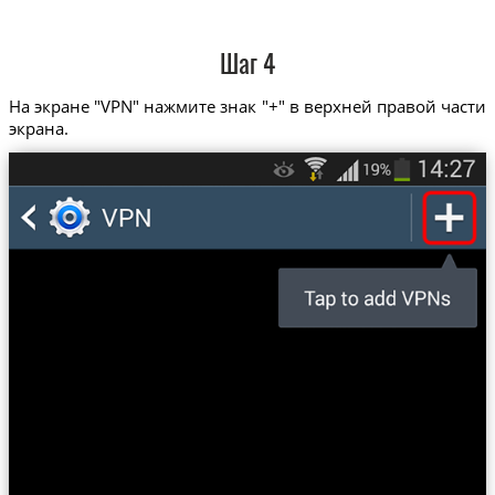
Шаг 4
На экране "VPN" нажмите знак "+" в верхней правой части
экрана.