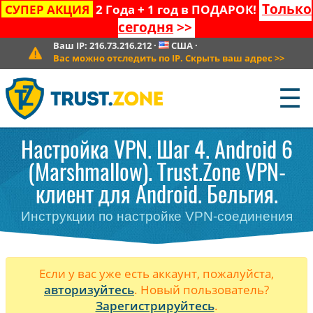
Только
СУПЕР АКЦИЯ
2 Года + 1 год в ПОДАРОК!
сегодня
>>
Ваш IP:
216.73.216.212
·
США
·
Вас можно отследить по IP. Скрыть ваш адрес
>>
☰
Настройка VPN. Шаг 4. Android 6
(Marshmallow). Trust.Zone VPN-
клиент для Android. Бельгия.
Инструкции по настройке VPN-соединения
Если у вас уже есть аккаунт, пожалуйста,
авторизуйтесь
. Новый пользователь?
Зарегистрируйтесь
.