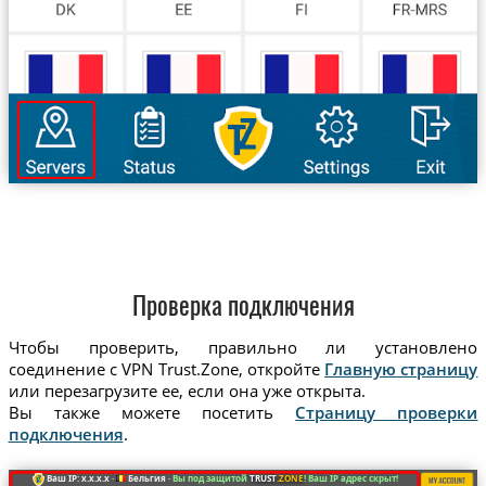
Проверка подключения
Чтобы проверить, правильно ли установлено
соединение с VPN Trust.Zone, откройте
Главную страницу
или перезагрузите ее, если она уже открыта.
Вы также можете посетить
Страницу проверки
подключения
.
Ваш IP: x.x.x.x ·
Бельгия ·
Вы под защитой
TRUST
.ZONE
! Ваш IP адрес скрыт!